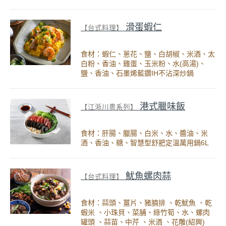
滑蛋蝦仁
【台式料理】
食材：蝦仁、蔥花、鹽、白胡椒、米酒、太
白粉、香油、雞蛋、玉米粉、水(高湯)、
鹽、香油、石墨烯藍鑽IH不沾深炒鍋
港式臘味飯
【江浙川粵系列】
食材：肝腸、臘腸、白米、水、醬油、米
酒、香油、糖、智慧型舒肥定溫萬用鍋6L
魷魚螺肉蒜
【台式料理】
食材：蒜頭、薑片、豬腩排 、乾魷魚 、乾
蝦米 、小珠貝、菜脯、綠竹筍、水、螺肉
罐頭 、蒜苗、中芹 、米酒 、花雕(紹興)