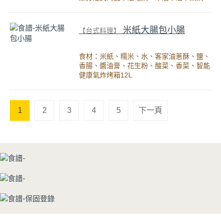
米紙大腸包小腸
【台式料理】
食材：米紙、糯米、水、客家油蔥酥、鹽、
香腸、醬油膏、花生粉、酸菜、香菜、智能
健康氣炸烤箱12L
1
2
3
4
5
下一頁