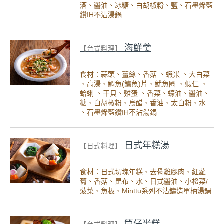
酒、醬油、冰糖、白胡椒粉、鹽、石墨烯藍
鑽IH不沾湯鍋
海鮮羹
【台式料理】
食材：蒜頭、薑絲、香菇 、蝦米 、大白菜
、高湯、鯛魚(鱸魚)片、魷魚圈 、蝦仁 、
蛤蜊 、干貝、雞蛋 、香菜、蠔油、醬油、
糖、白胡椒粉、烏醋、香油、太白粉、水
、石墨烯藍鑽IH不沾湯鍋
日式年糕湯
【日式料理】
食材：日式切塊年糕、去骨雞腿肉、紅蘿
蔔、香菇、昆布、水、日式醬油、小松菜/
菠菜、魚板、Minttu系列不沾鑄造單柄湯鍋
筒仔米糕