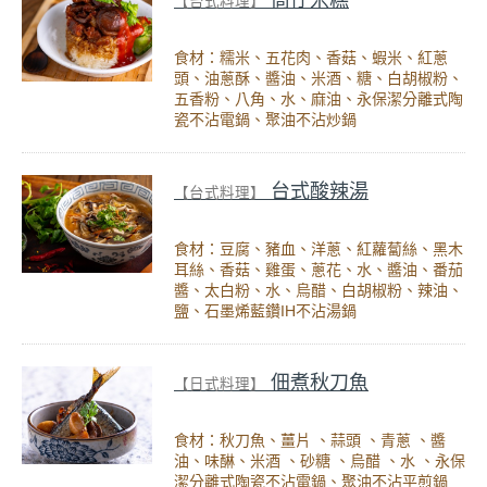
【台式料理】
食材：糯米、五花肉、香菇、蝦米、紅蔥
頭、油蔥酥、醬油、米酒、糖、白胡椒粉、
五香粉、八角、水、麻油、永保潔分離式陶
瓷不沾電鍋、聚油不沾炒鍋
台式酸辣湯
【台式料理】
食材：豆腐、豬血、洋蔥、紅蘿蔔絲、黑木
耳絲、香菇、雞蛋、蔥花、水、醬油、番茄
醬、太白粉、水、烏醋、白胡椒粉、辣油、
鹽、石墨烯藍鑽IH不沾湯鍋
佃煮秋刀魚
【日式料理】
食材：秋刀魚、薑片 、蒜頭 、青蔥 、醬
油、味醂、米酒 、砂糖 、烏醋 、水 、永保
潔分離式陶瓷不沾電鍋、聚油不沾平煎鍋