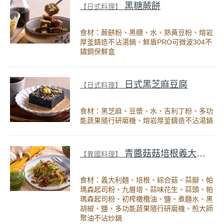
黑糖蕨餅
【日式料理】
食材：蕨餅粉、黑糖、水、熟黃豆粉、熔岩
厚釜鑄造不沾湯鍋、鮮盾PRO可微波304不
鏽鋼保鮮盒
日式黑芝麻豆腐
【日式料理】
食材：黑芝麻、豆漿、水、吉利丁粉、多功
能蔬果隨行研磨機、熔岩厚釜鑄造不沾湯鍋
青醬菇菇培根義大利麵
【異國料理】
食材：義大利麵、培根、綜合菇、蒜瓣、帕
瑪森起司粉、九層塔、蒜味花生、蒜頭、帕
瑪森起司粉、初榨橄欖油、鹽、煮麵水、黑
胡椒、鹽、多功能蔬果隨行研磨機、煎大師
聚油不沾炒鍋