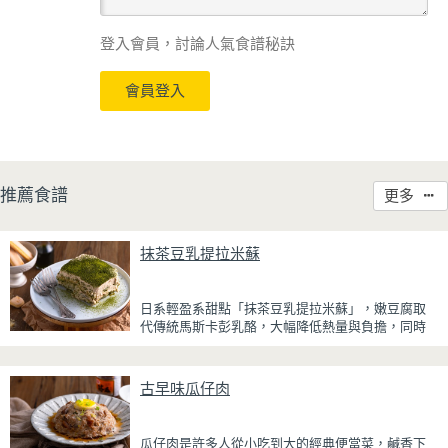
登入會員，討論人氣食譜秘訣
會員登入
推薦食譜
更多
抹茶豆乳提拉米蘇
日系輕盈系甜點「抹茶豆乳提拉米蘇」，嫩豆腐取
代傳統馬斯卡彭乳酪，大幅降低熱量與負擔，同時
保有綿密滑順的口感。豆腐與鮮奶油完美融合，想
更低熱量可以用希臘優格取代鮮奶油，入口輕盈不
厚重，搭配帶微苦茶香的抹茶與香氣濃郁的黃豆
古早味瓜仔肉
粉，甜而不膩，層次更加豐富。
浸泡抹茶液的手指餅乾增加濕潤口感，每一口都能
瓜仔肉是許多人從小吃到大的經典便當菜，鹹香下
吃到淡淡的茶香。相較於傳統提拉米蘇，這款更清