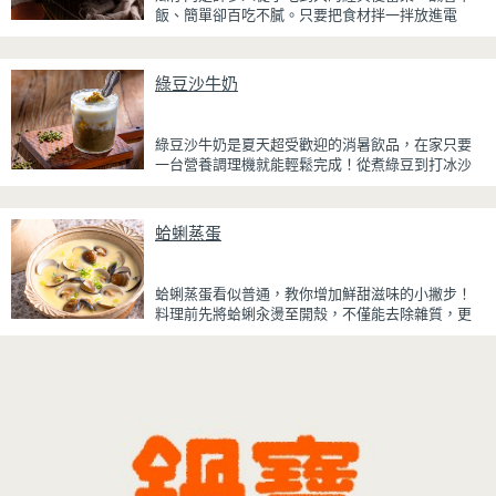
飯、簡單卻百吃不膩。只要把食材拌一拌放進電
爽、更低負擔，無論是下午茶、飯後甜點，或是正
鍋，就能一鍋到底輕鬆完成，不用顧火和翻炒，很
在控制飲食卻想滿足甜點胃的你，都能大口享受這
適合夏天在家做來吃，省時又不用流汗。
份療癒又健康的日系點心。
綠豆沙牛奶
蒸好的瓜仔肉鮮嫩多汁，絞肉吸飽脆瓜醬汁的甘甜
鹹香，入口柔軟細緻，還能吃到脆瓜爽脆的口感。
蒜香醬汁與脆瓜獨特的甘甜完美融合，每一口都充
綠豆沙牛奶是夏天超受歡迎的消暑飲品，在家只要
滿濃濃古早味，帶便當、配稀飯、配白飯都好吃，
一台營養調理機就能輕鬆完成！從煮綠豆到打冰沙
讓人忍不住多扒好幾口飯，是一道簡單又美味的經
一機搞定，不用另外準備鍋子或果汁機，省時又方
典家常菜。
便~
蛤蜊蒸蛋
先把綠豆煮到綿密鬆軟，再攪打成綠豆沙，最後跟
牛奶混合均勻就完成~口感細緻滑順，入口帶有綠豆
天然清香，搭配濃郁奶香，冰冰喝清涼又消暑，炎
蛤蜊蒸蛋看似普通，教你增加鮮甜滋味的小撇步！
炎夏日一定要喝一杯！
料理前先將蛤蜊汆燙至開殼，不僅能去除雜質，更
能保留鮮甜的蛤蜊高湯。將高湯過濾後加入蛋液一
起蒸煮，每一口蒸蛋都吸附了滿滿海鮮精華，讓原
本普通的蒸蛋更加濃郁鮮甜。
蒸蛋口感柔嫩細緻、入口即化，搭配飽滿彈牙的蛤
蜊，鮮、甜、嫩三種口感一次滿足。最後撒上蔥花
提香，簡單調味就能襯托食材原味，是一道全家人
都會愛的家常料理。