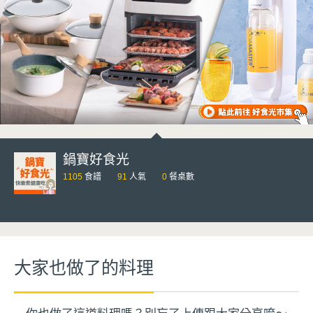
鍋寶好食光
1105
食譜
91
人氣
0
餐桌數
大家也做了的料理