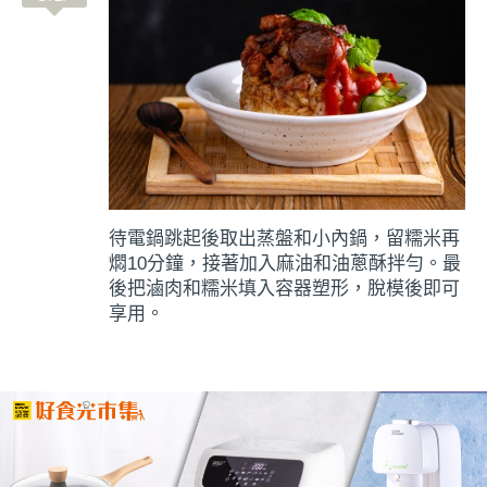
待電鍋跳起後取出蒸盤和小內鍋，留糯米再
燜10分鐘，接著加入麻油和油蔥酥拌勻。最
後把滷肉和糯米填入容器塑形，脫模後即可
享用。