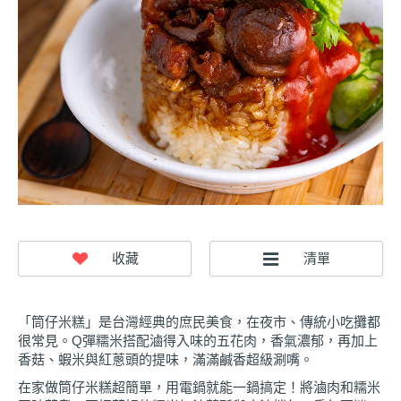
「筒仔米糕」是台灣經典的庶民美食，在夜市、傳統小吃攤都
很常見。Q彈糯米搭配滷得入味的五花肉，香氣濃郁，再加上
香菇、蝦米與紅蔥頭的提味，滿滿鹹香超級涮嘴。
在家做筒仔米糕超簡單，用電鍋就能一鍋搞定！將滷肉和糯米