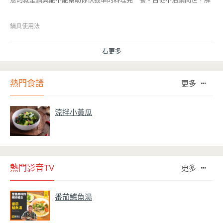
決了雞蛋、魚肉等沾鍋的問題後，就深受普羅大眾的喜愛，而鍋寶為了
讓大家食得安心放心，更將不沾鍋具送交SGS檢驗，獲得國家認證。也
因此金鑽不沾系列的鍋具，更年年穩居銷售排行榜的前幾名。然而如何
鍋具使用法
用得正確、用得久，本文歸納出10點小撇步，立馬告訴您！
看更多
熱門食譜
更多
涼拌小黃瓜
熱門影音TV
更多
番茄鱸魚湯