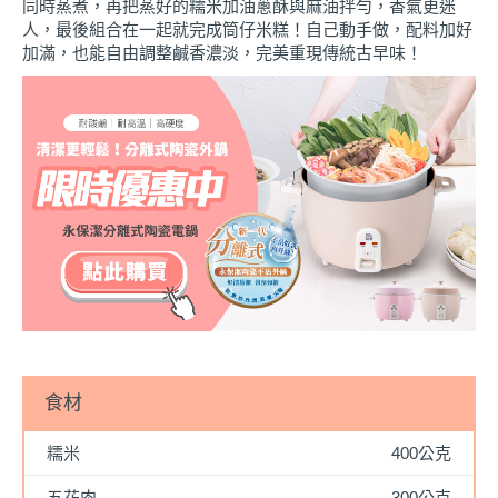
同時蒸煮，再把蒸好的糯米加油蔥酥與麻油拌勻，香氣更迷
人，最後組合在一起就完成筒仔米糕！自己動手做，配料加好
加滿，也能自由調整鹹香濃淡，完美重現傳統古早味！
食材
糯米
400公克
五花肉
300公克