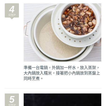
4
準備一台電鍋，外鍋加一杯水，放入蒸架，
大內鍋放入糯米，接著把小內鍋放到蒸盤上
同時烹煮。
5