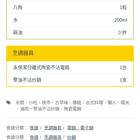
八角
1粒
水
200ml
麻油
少許
烹調器具
永保潔分離式陶瓷不沾電鍋
1台
聚油不沾炒鍋
1支
米糕
小吃
夜市
古早味
傳統
台式料理
懶人
糯米
滷肉
聚油不沾炒鍋
陶瓷電鍋
食譜
烹調器具
電鍋／電子鍋
食譜
烹調器具
炒鍋