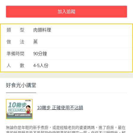
類 型
肉類料理
做 法
蒸
準備時間
90分鐘
人 數
4-5人份
好食光小講堂
10撇步 正確使用不沾鍋
無論你是年輕的新手煮廚，或是經驗老到的婆婆媽媽，進了廚房，最在
意的就是鍋具能不能幫助你快狠準的料理完一餐。自從不沾鍋問世，解