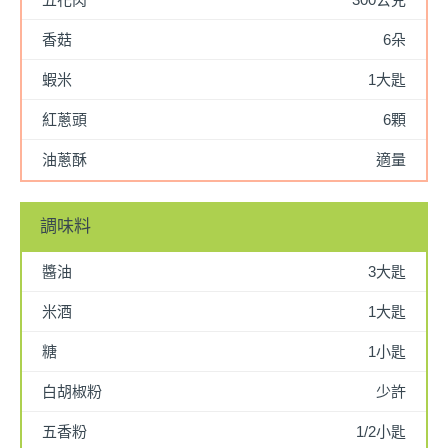
香菇
6朵
蝦米
1大匙
紅蔥頭
6顆
油蔥酥
適量
調味料
醬油
3大匙
米酒
1大匙
糖
1小匙
白胡椒粉
少許
五香粉
1/2小匙