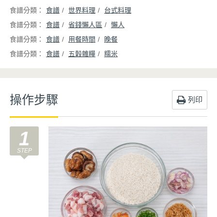
食譜
世界料理
台式料理
食譜
省錢懶人區
懶人
食譜
用餐時間
晚餐
食譜
五穀雜糧
糯米
操作步驟
列印
1