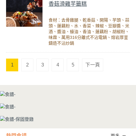
香菇滑雞芋籤糕
食材：去骨雞腿、乾香菇、開陽、芋頭、蒜
頭、蓮藕粉、水、香菜、辣椒、豆瓣醬、米
酒、醬油、蠔油、香油、蓮藕粉、胡椒粉、
味霖、萬用316分離式不沾電鍋、熔岩厚釜
鑄造不沾炒鍋
1
2
3
4
5
下一頁
熱門食譜
更多