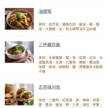
油燜筍
食材：桂竹筍、豬梅花肉、蠔油、糖、醬
油、大辣椒、水、煎大師聚油不沾炒鍋
三杯雞炊飯
食材：去骨雞腿、薑、蔥、蒜頭、白米、水
或雞高湯、米酒、九層塔、辣椒、醬油膏、
味霖、麻油、胡椒粉、鹽、微電腦多功能電
子鍋
古早味刈包
食材：三層肉、紅蔥頭、蔥、辣椒、蒜頭、
薑、醬油、蠔油、糖、八角、滷包、草菓、