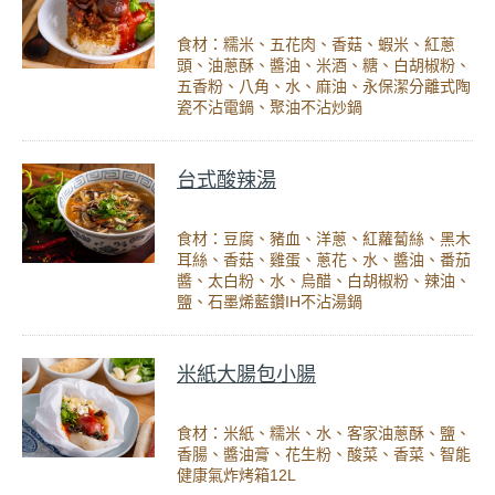
食材：糯米、五花肉、香菇、蝦米、紅蔥
頭、油蔥酥、醬油、米酒、糖、白胡椒粉、
五香粉、八角、水、麻油、永保潔分離式陶
瓷不沾電鍋、聚油不沾炒鍋
台式酸辣湯
食材：豆腐、豬血、洋蔥、紅蘿蔔絲、黑木
耳絲、香菇、雞蛋、蔥花、水、醬油、番茄
醬、太白粉、水、烏醋、白胡椒粉、辣油、
鹽、石墨烯藍鑽IH不沾湯鍋
米紙大腸包小腸
食材：米紙、糯米、水、客家油蔥酥、鹽、
香腸、醬油膏、花生粉、酸菜、香菜、智能
健康氣炸烤箱12L