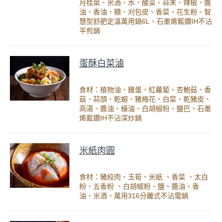
月桂葉、米酒、水、酸菜、蒜末、辣椒、醬
油、香油、糖、刈包皮、香菜、花生粉、智
慧型舒肥定溫萬用鍋6L、石墨烯藍鑽IH不沾
平煎鍋
蛋酥白菜滷
食材：植物油、雞蛋、紅蘿蔔、杏鮑菇、香
菇、蒜頭、乾蝦、豬梅花、白菜、乾豬皮、
高湯、醬油、蠔油、白胡椒粉、鹽巴、石墨
烯藍鑽IH不沾深炒鍋
米紙肉圓
食材：豬絞肉、玉筍、米紙 、香菜 、太白
粉、五香粉 、白胡椒粉、鹽、醬油、香
油、米酒、萬用316分離式不沾電鍋