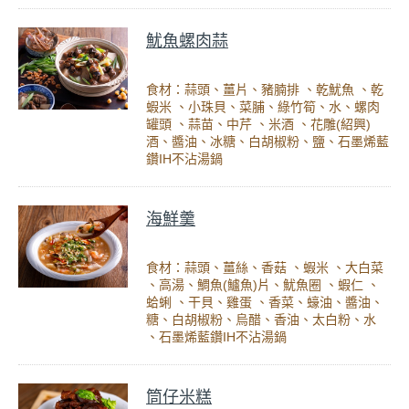
魷魚螺肉蒜
食材：蒜頭、薑片、豬腩排 、乾魷魚 、乾
蝦米 、小珠貝、菜脯、綠竹筍、水、螺肉
罐頭 、蒜苗、中芹 、米酒 、花雕(紹興)
酒、醬油、冰糖、白胡椒粉、鹽、石墨烯藍
鑽IH不沾湯鍋
海鮮羹
食材：蒜頭、薑絲、香菇 、蝦米 、大白菜
、高湯、鯛魚(鱸魚)片、魷魚圈 、蝦仁 、
蛤蜊 、干貝、雞蛋 、香菜、蠔油、醬油、
糖、白胡椒粉、烏醋、香油、太白粉、水
、石墨烯藍鑽IH不沾湯鍋
筒仔米糕