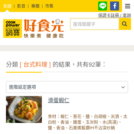
食譜
影音
專欄
市集
保證卡註冊 / 查詢
分類
[ 台式料理 ]
的結果，共有92筆：
進階設定選項
滑蛋蝦仁
食材：蝦仁、蔥花、鹽、白胡椒、米酒、太
白粉、香油、雞蛋、玉米粉、水(高湯)、
鹽、香油、石墨烯藍鑽IH不沾深炒鍋