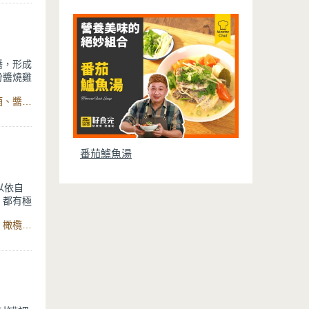
醬，形成
份醬燒雞
起來更加
食材：去骨雞腿肉、小番茄、洋蔥、蒜頭、薑、甜麵醬、米酒、醬油、白糖、水、炒鍋
番茄鱸魚湯
以依自
，都有極
分高，香
食材：小黃瓜、小番茄、蘋果、蒜頭、鹽、黑胡椒、蘋果醋、橄欖油、檸檬汁、保鮮盒