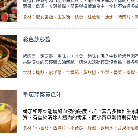
此道料理發想源自地中海式飲食，地中海沿岸居民傳統的飲
蔬果、魚類、五穀雜糧、堅果與橄欖油為主，食材不做過多
作汆燙並淋上特調的醬汁，簡單方便且營養均衡，符合今日
潮，此種飲食有利於長期減重，不易復胖。出自
【話題專欄
陳柏臣《胃癌找上門的４大徵兆》
內文。
彩色莎莎醬
烤肉醬一定要很「重味」，才會「夠味」嗎？中秋燒烤無肉
來點清爽的莎莎醬去油解膩，讓烤肉活動輕盈沒負擔！將多
菜切丁，除了色彩豐富之外，也組合出豐富口感，加入檸檬
酸味，和烤好的肉類一同沾食，讓肉類變清爽了，好像又能
口！
番茄芹菜黃瓜汁
番茄和芹菜能增加血液的鹼度，加上富含多種維生素
質，有益於清除人體內的毒素，而小黃瓜則特別有助
統的功能正常化。將這三種蔬果攪打成蔬果汁，有利
食材：小番茄、西洋芹、小黃瓜、蜂蜜、飲用水、蔬果研磨
各種營養成分並完整攝取膳食纖維。雖然番茄芹菜黃
顏色並不討喜，但是對人體可是好處多多的唷！