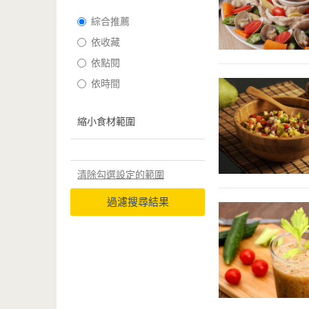
綜合推薦
依收藏
依點閱
依時間
縮小食材範圍
清除勾選設定的範圍
過濾搜尋結果