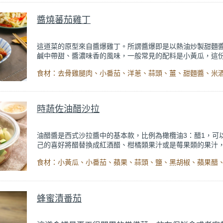
醬燒蕃茄雞丁
這道菜的原型來自醬爆雞丁。所謂醬爆即是以熱油炒製甜麵
鹹中帶甜、醬濃味香的風味，一般常見的配料是小黃瓜，這
丁使用小番茄，多了水果的酸甜滋味，口感也會較濕潤，吃
清爽、柔和。
時蔬佐油醋沙拉
油醋醬是西式沙拉醬中的基本款，比例為橄欖油3：醋1，可
己的喜好將醋替換成紅酒醋、柑橘類果汁或是莓果類的果汁
佳的風味。但橄欖油最好能使用初榨的橄欖油，不僅營養成
氣也更足。
蜂蜜漬番茄