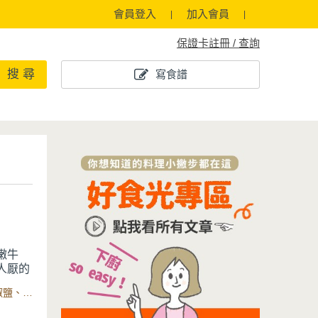
會員登入
加入會員
保證卡註冊 / 查詢
搜 尋
寫食譜
嫩牛
人厭的
品會
讓
食材：牛排、綠花椰菜、小番茄、玉米筍、新鮮迷迭香、胡椒鹽、沙拉油、多功能料理鍋、湯鍋、煎烤盤
新鮮食