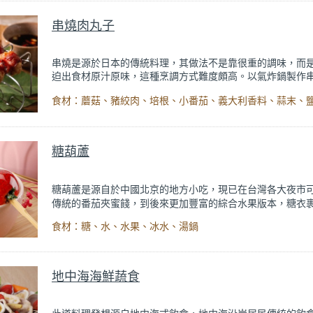
串燒肉丸子
串燒是源於日本的傳統料理，其做法不是靠很重的調味，而
迫出食材原汁原味，這種烹調方式難度頗高。以氣炸鍋製作
丸，搭配烤叉與串燒架等配件，創造鍋內熱氣流循環的空間
360度均勻受熱，輕鬆達到「以高溫迫出食材原汁原味」的需
糖葫蘆
糖葫蘆是源自於中國北京的地方小吃，現已在台灣各大夜市
傳統的番茄夾蜜餞，到後來更加豐富的綜合水果版本，糖衣
果從奇異果到草莓，隨喜好挑選。煮糖的眉角在於不燒焦，
食材：糖、水、水果、冰水、湯鍋
鍋可讓你的麻煩省去一半，只要用小火烹煮至糖融化並微微
可，做法其實相當簡單，自己做也比去攤販買更加衛生。
地中海海鮮蔬食