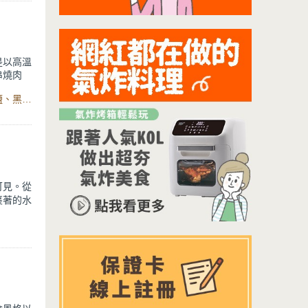
是以高溫
串燒肉
，使食材
食材：蘑菇、豬絞肉、培根、小番茄、義大利香料、蒜末、鹽、黑胡椒、蛋、鍋寶萬用健康氣炸鍋、烤叉、串燒架、烤盤
求。
可見。從
裹著的水
使用不沾
濃稠即