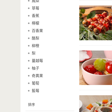
鳳梨
草莓
香蕉
檸檬
百香果
酪梨
柳橙
梨
蔓越莓
柚子
奇異果
葡萄
藍莓
排序