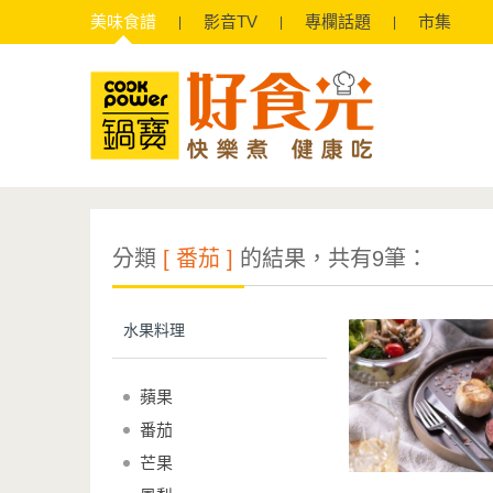
美味
食譜
影音
TV
專欄
話題
市集
分類
[ 番茄 ]
的結果，共有9筆：
水果料理
蘋果
番茄
芒果