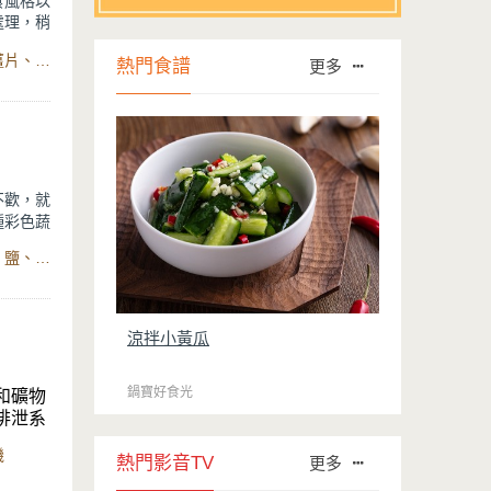
食風格以
處理，稍
的健康風
食材：聖女番茄、玉米筍、秋葵、紅蘿蔔、蛤蜊、豬肉片、薑片、鹽、米酒、洋蔥、薑片、蜂蜜、薄塩清醬油、橄欖油、九層塔、湯鍋
】醫師
熱門食譜
更多
不歡，就
種彩色蔬
汁的微微
食材：鳳梨、紫洋蔥、牛番茄、黃甜椒、酪梨、香菜、檸檬、鹽、黑胡椒、橄欖油
多吃兩
涼拌小黃瓜
鍋寶好食光
和礦物
排泄系
於吸收
機
瓜汁的
熱門影音TV
更多