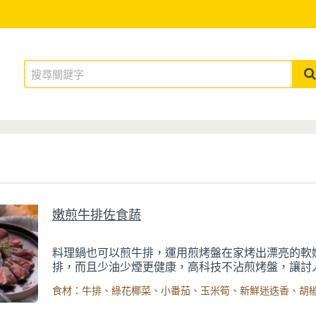
嫩煎牛排佐食蔬
料理鍋也可以煎牛排，運用煎烤盤在家烤出漂亮的軟
排，而且少油少煙更健康，高科技不沾煎烤盤，讓討
沾黏問題全部
OUT
！清洗也變得更容易，好的鍋具用
人更有動力下廚，輕鬆在家享用料理，嫩煎牛排搭配
蔬，美味大餐自己來。