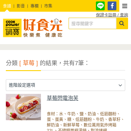
食譜
影音
專欄
市集
保證卡註冊 / 查詢
分類
[ 草莓 ]
的結果，共有7筆：
進階設定選項
草莓閃電泡芙
食材：水、牛奶、鹽、奶油、低筋麵粉、
蛋、蛋黃、糖、低筋麵粉、牛奶、香草籽、
鮮奶油、新鮮草莓、數位萬用氣炸烤箱
22L、不鏽鋼單柄湯鍋、對流烤網