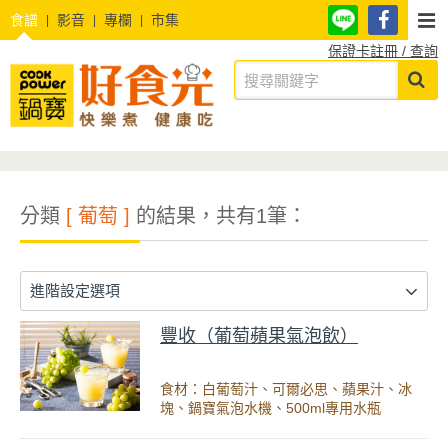
食譜
影音
專欄
市集
保證卡註冊 / 查詢
分類
[ 葡萄 ]
的結果，共有1筆：
進階設定選項
豐收（葡萄蘋果氣泡飲）
食材：白葡萄汁、可爾必思、蘋果汁、冰
塊、鍋寶氣泡水機、500ml專用水瓶