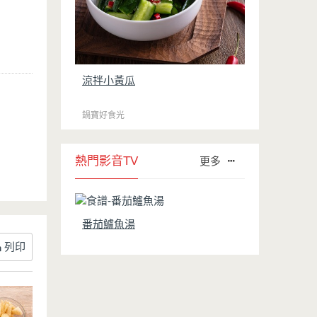
涼拌小黃瓜
鍋寶好食光
熱門影音TV
更多
番茄鱸魚湯
列印