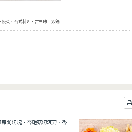
下飯菜
台式料理
古早味
炒鍋
紅蘿蔔切塊、杏鮑菇切滾刀、香