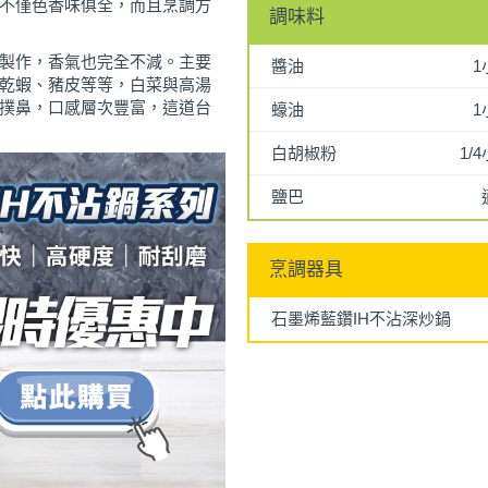
不僅色香味俱全，而且烹調方
調味料
製作，香氣也完全不減。主要
醬油
1
乾蝦、豬皮等等，白菜與高湯
撲鼻，口感層次豐富，這道台
蠔油
1
白胡椒粉
1/
鹽巴
烹調器具
石墨烯藍鑽IH不沾深炒鍋