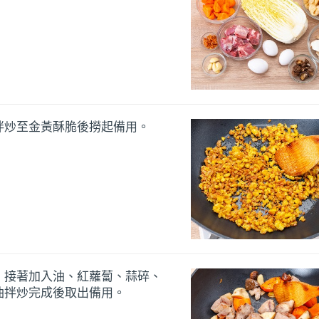
拌炒至金黃酥脆後撈起備用。
，接著加入油、紅蘿蔔、蒜碎、
油拌炒完成後取出備用。