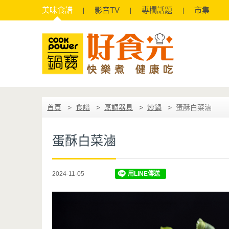
美味
食譜
影音
TV
專欄
話題
市集
首頁
食譜
烹調器具
炒鍋
蛋酥白菜滷
蛋酥白菜滷
2024-11-05