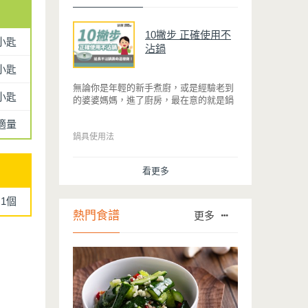
10撇步 正確使用不
小匙
沾鍋
小匙
無論你是年輕的新手煮廚，或是經驗老到
4小匙
的婆婆媽媽，進了廚房，最在意的就是鍋
具能不能幫助你快狠準的料理完一餐。自
適量
從不沾鍋問世，解決了雞蛋、魚肉等沾鍋
的問題後，就深受普羅大眾的喜愛，而鍋
鍋具使用法
寶為了讓大家食得安心放心，更將不沾鍋
具送交SGS檢驗，獲得國家認證。也因此
看更多
金鑽不沾系列的鍋具，更年年穩居銷售排
行榜的前幾名。然而如何用得正確、用得
久，本文歸納出10點小撇步，立馬告訴
1個
您！
熱門食譜
更多