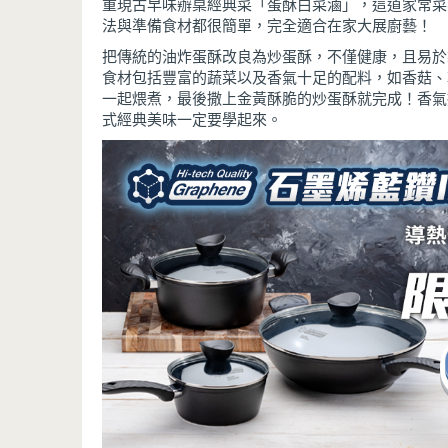
重現古早味辦桌經典菜「蛋酥白菜滷」，這道家常菜
法與準備食材都很簡單，完全適合在家大展廚藝！
把傳統的油炸蛋酥改良為炒蛋酥，不僅健康，且易於
食材包括豐富的蔬菜以及香氣十足的配料，如香菇、
一起煨煮，最後撒上金黃酥脆的炒蛋酥就完成！香氣
式經典美味一定要學起來。