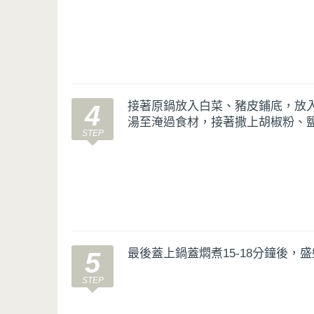
接著原鍋放入白菜、豬皮鋪底，放
4
湯至淹過食材，接著撒上胡椒粉、
最後蓋上鍋蓋燜煮15-18分鐘後，
5