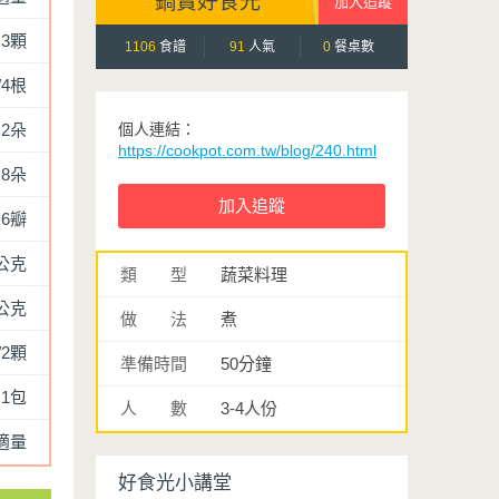
鍋寶好食光
3顆
1106
食譜
91
人氣
0
餐桌數
/4根
2朵
個人連結：
https://cookpot.com.tw/blog/240.html
8朵
6瓣
公克
類 型
蔬菜料理
0公克
做 法
煮
/2顆
準備時間
50分鐘
1包
人 數
3-4人份
適量
好食光小講堂