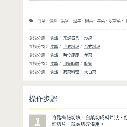
白菜
蛋酥
宴客
過年
辦桌
年菜
家常菜
食譜
烹調器具
炒鍋
食譜
世界料理
台式料理
食譜
時令節慶
年菜
食譜
用餐時間
晚餐
食譜
蔬菜料理
大白菜
操作步驟
將豬梅花切塊、白菜切成斜片狀、
1
菇切片、蒜頭切碎備用。