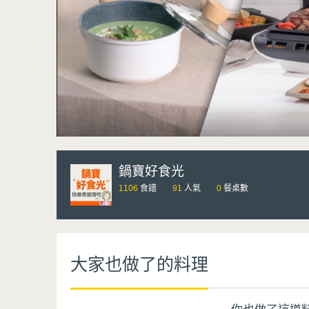
鍋寶好食光
1106
食譜
91
人氣
0
餐桌數
大家也做了的料理