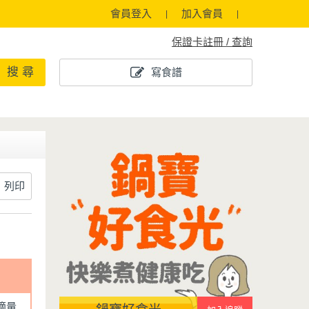
會員登入
加入會員
保證卡註冊 / 查詢
搜 尋
寫食譜
列印
適量