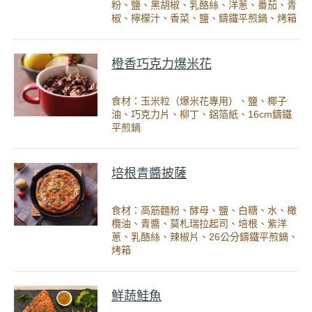
粉、鹽、黑胡椒、乳酪絲、洋蔥、番茄、青
椒、檸檬汁、香菜、鹽、鑄鐵平煎鍋、烤箱
橙香巧克力爆米花
食材：玉米粒（爆米花專用）、鹽、椰子
油、巧克力片、柳丁、鋁箔紙、16cm鑄鐵
平煎鍋
培根青醬披薩
食材：高筋麵粉、酵母、鹽、白糖、水、橄
欖油、青醬、莫札瑞拉起司、培根、紫洋
蔥、乳酪絲、辣椒片、26公分鑄鐵平煎鍋、
烤箱
鮮蔬鮭魚