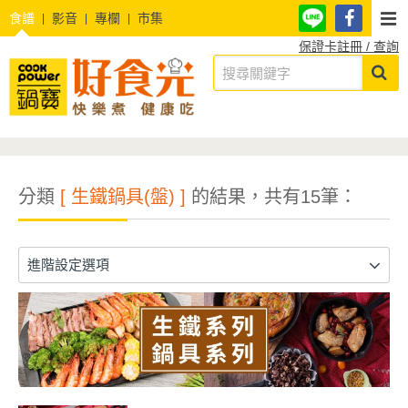
食譜
影音
專欄
市集
保證卡註冊 / 查詢
分類
[ 生鐵鍋具(盤) ]
的結果，共有15筆：
進階設定選項