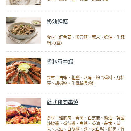
奶油鮮菇
食材：鮮香菇、鴻喜菇、蒜末、奶油、生鐵
鍋具(盤)
香料雪中蝦
食材：白蝦、粗鹽、八角、綜合香料、月桂
葉、胡椒粒、生鐵鍋具(盤)
韓式雞肉串燒
食材：雞胸肉、青蔥、白芝麻、醬油、韓國
辣椒醬、番茄醬、白糖、香油、蒜末、薑
末、米酒、白胡椒、鹽、太白粉、鮮奶、竹