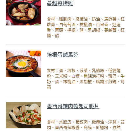
蔓越苺烤雞
食材：雞胸肉、橄欖油、奶油、馬鈴薯、紅
蘿蔔、白葡萄酒、橄欖油、百里香、迷迭
香、蒜頭、檸檬、鹽、黑胡椒、蔓越苺、紅
糖、醋
培根蛋鹹馬芬
食材：蛋、培根、菠菜、乳酪絲、低筋麵
粉、玉米粉、白糖、無鋁泡打粉、鹽巴、牛
奶、蛋、橄欖油、黑胡椒、鑄鐵平煎鍋、烤
箱
墨西哥辣肉醬起司脆片
食材：水餃皮、豬絞肉、橄欖油、洋蔥、蒜
頭、墨西哥辣椒醬、烏醋、紅椒粉、孜然