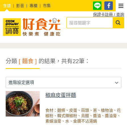
食譜
影音
專欄
市集
保證卡註冊 / 查詢
分類
[ 麵食 ]
的結果，共有22筆：
進階設定選項
椒麻皮蛋拌麵
食材：麵條、皮蛋、蒜頭、蔥、植物油、花
椒粉、韓式辣椒粉、烏醋、醬油、醬油膏、
素蠔油膏、水、金鑽不沾湯鍋