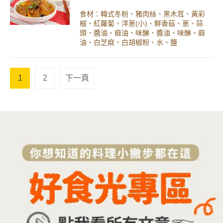
食材：韓式冬粉、豬肉絲、黑木耳、黃彩
椒、紅蘿蔔、洋蔥(小)、鮮香菇、蔥、蒜
頭、醬油、麻油、味醂、醬油、味醂、麻
油、白芝麻、白胡椒粉、水、鹽
1
2
下一頁