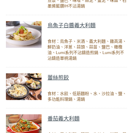
豆漿、鹽巴、味噌、蒜泥、薑泥、味霖、石
墨烯藍鑽IH不沾湯鍋
烏魚子白醬義大利麵
食材：烏魚子、米酒、義大利麵、雞高湯、
鮮奶油、洋蔥、蒜頭、蒜苗、鹽巴、橄欖
油、Lumi系列不沾鑄造煎鍋、Lumi系列不
沾鑄造單柄湯鍋
蕾絲煎餃
食材：水餃、低筋麵粉、水、沙拉油、鹽、
多功能料理鍋、湯鍋
番茄義大利麵