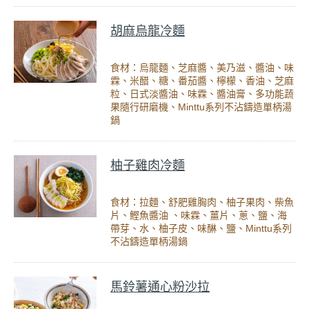
胡麻烏龍冷麵
食材：烏龍麵、芝麻醬、美乃滋、醬油、味
霖、米醋、糖、番茄醬、檸檬、香油、芝麻
粒、日式淡醬油、味霖、醬油膏、多功能蔬
果隨行研磨機、Minttu系列不沾鑄造單柄湯
鍋
柚子雞肉冷麵
食材：拉麵、舒肥雞胸肉、柚子果肉、柴魚
片、鰹魚醬油 、味霖、薑片、蔥、鹽、海
帶芽、水、柚子皮、味醂、鹽、Minttu系列
不沾鑄造單柄湯鍋
馬鈴薯通心粉沙拉