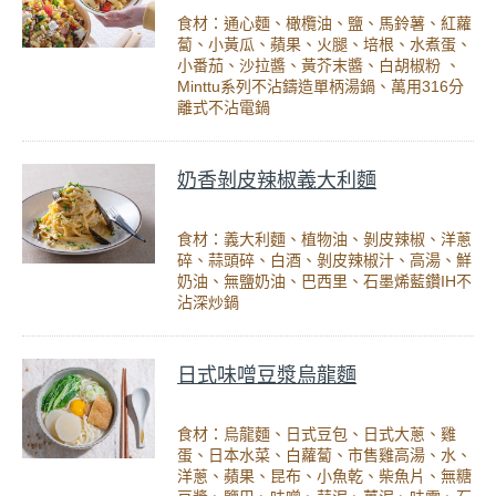
食材：通心麵、橄欖油、鹽、馬鈴薯、紅蘿
蔔、小黃瓜、蘋果、火腿、培根、水煮蛋、
小番茄、沙拉醬、黃芥末醬、白胡椒粉 、
Minttu系列不沾鑄造單柄湯鍋、萬用316分
離式不沾電鍋
奶香剝皮辣椒義大利麵
食材：義大利麵、植物油、剝皮辣椒、洋蔥
碎、蒜頭碎、白酒、剝皮辣椒汁、高湯、鮮
奶油、無鹽奶油、巴西里、石墨烯藍鑽IH不
沾深炒鍋
日式味噌豆漿烏龍麵
食材：烏龍麵、日式豆包、日式大蔥、雞
蛋、日本水菜、白蘿蔔、市售雞高湯、水、
洋蔥、蘋果、昆布、小魚乾、柴魚片、無糖