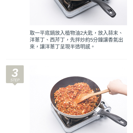
取一平底鍋放入植物油2大匙，放入蒜末、
洋蔥丁、西芹丁，先拌炒約5分鐘讓香氣出
來，讓洋蔥丁呈現半透明感。
3