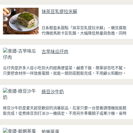
抹茶豆乳提拉米蘇
日系輕盈系甜點「抹茶豆乳提拉米蘇」，嫩豆腐取
代傳統馬斯卡彭乳酪，大幅降低熱量與負擔，同時
保有綿密滑順的口感。豆腐與鮮奶油完美融合，想
更低熱量可以用希臘優格取代鮮奶油，入口輕盈不
厚重，搭配帶微苦茶香的抹茶與香氣濃郁的黃豆
古早味瓜仔肉
粉，甜而不膩，層次更加豐富。
浸泡抹茶液的手指餅乾增加濕潤口感，每一口都能
瓜仔肉是許多人從小吃到大的經典便當菜，鹹香下飯、簡單卻百吃不膩。
吃到淡淡的茶香。相較於傳統提拉米蘇，這款更清
只要把食材拌一拌放進電鍋，就能一鍋到底輕鬆完成，不用顧火和翻炒，
爽、更低負擔，無論是下午茶、飯後甜點，或是正
很適合夏天在家做來吃，省時又不用流汗。
在控制飲食卻想滿足甜點胃的你，都能大口享受這
份療癒又健康的日系點心。
蒸好的瓜仔肉鮮嫩多汁，絞肉吸飽脆瓜醬汁的甘甜鹹香，入口柔軟細緻，
綠豆沙牛奶
還能吃到脆瓜爽脆的口感。蒜香醬汁與脆瓜獨特的甘甜完美融合，每一口
都充滿濃濃古早味，帶便當、配稀飯、配白飯都好吃，讓人忍不住多扒好
幾口飯，是一道簡單又美味的經典家常菜。
綠豆沙牛奶是夏天超受歡迎的消暑飲品，在家只要一台營養調理機就能輕
鬆完成！從煮綠豆到打冰沙一機搞定，不用另外準備鍋子或果汁機，省時
又方便~
先把綠豆煮到綿密鬆軟，再攪打成綠豆沙，最後跟牛奶混合均勻就完成~口
蛤蜊蒸蛋
感細緻滑順，入口帶有綠豆天然清香，搭配濃郁奶香，冰冰喝清涼又消