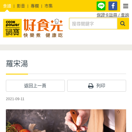
食譜
影音
專欄
市集
保證卡註冊 / 查詢
羅宋湯
返回上一頁
列印
2021-09-11