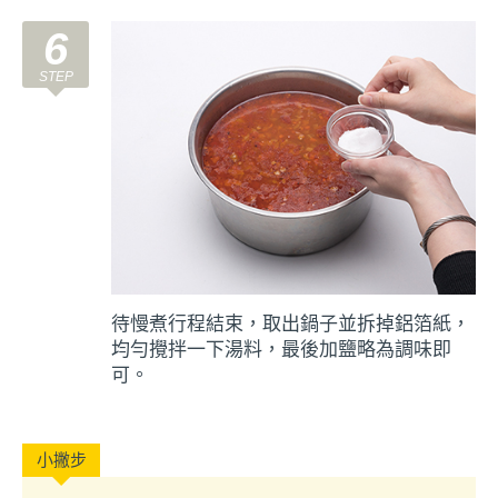
6
待慢煮行程結束，取出鍋子並拆掉鋁箔紙，
均勻攪拌一下湯料，最後加鹽略為調味即
可。