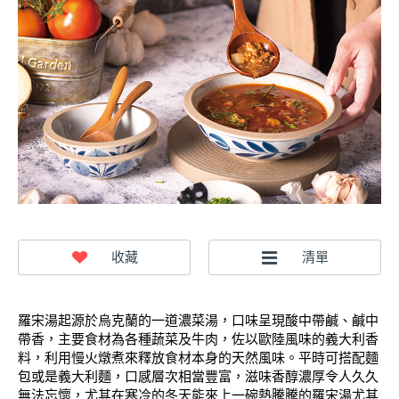
羅宋湯起源於烏克蘭的一道濃菜湯
，口味呈現酸中帶鹹、鹹中
帶香，主要食材為各種蔬菜及
牛肉
，佐以歐陸風味的義大利香
料，利用慢火燉煮來釋放食材本身的天然風味。
平時可搭配麵
包或是義大利麵
，
口感層次相當豐富
，滋味香醇濃厚令人久久
無法忘懷，尤其在寒冷的冬天能來上一碗熱騰騰的羅宋湯尤其