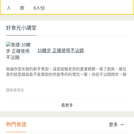
人 數
6人份
好食光小講堂
10撇步 正確使用不沾鍋
無論你是年輕的新手煮廚，或是經驗老到的婆婆媽媽，進了廚房，最在
意的就是鍋具能不能幫助你快狠準的料理完一餐。自從不沾鍋問世，解
決了雞蛋、魚肉等沾鍋的問題後，就深受普羅大眾的喜愛，而鍋寶為了
讓大家食得安心放心，更將不沾鍋具送交SGS檢驗，獲得國家認證。也
因此金鑽不沾系列的鍋具，更年年穩居銷售排行榜的前幾名。然而如何
鍋具使用法
用得正確、用得久，本文歸納出10點小撇步，立馬告訴您！
看更多
熱門食譜
更多