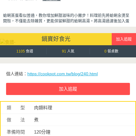
暑，炎炎夏日一定要喝一杯！
蛤蜊蒸蛋看似普通，教你增加鮮甜滋味的小撇步！料理前先將蛤蜊汆燙至
開殼，不僅能去除雜質，更能保留鮮甜的蛤蜊高湯。將高湯過濾後加入蛋
液一起蒸煮，每一口蒸蛋都吸附了滿滿海鮮精華，讓原本普通的蒸蛋更加
濃郁鮮甜。
鍋寶好食光
蒸蛋口感柔嫩細緻、入口即化，搭配飽滿彈牙的蛤蜊，鮮、甜、嫩三種口
感一次滿足。最後撒上蔥花提香，簡單調味就能襯托食材原味，是一道全
家人都會愛的家常料理。
1105
食譜
91
人氣
0
餐桌數
個人連結：
https://cookpot.com.tw/blog/240.html
類 型
肉類料理
做 法
煮
準備時間
120分鐘