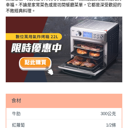
幸福
。
不論是家常菜色或是坊間餐廳菜單，它都是深受歡迎的
不敗經典料理。
食材
牛肋
300公克
紅蘿蔔
1/2條