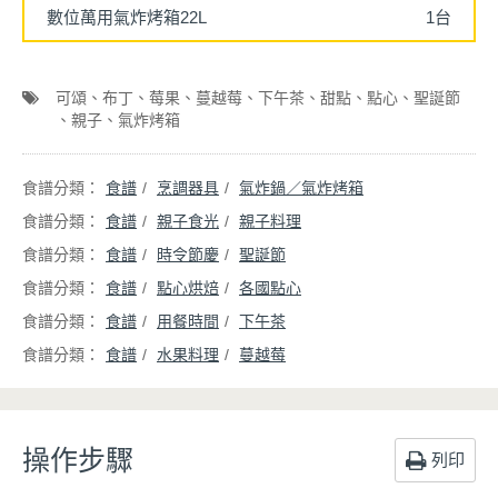
數位萬用氣炸烤箱22L
1台
可頌
布丁
莓果
蔓越莓
下午茶
甜點
點心
聖誕節
親子
氣炸烤箱
食譜
烹調器具
氣炸鍋／氣炸烤箱
食譜
親子食光
親子料理
食譜
時令節慶
聖誕節
食譜
點心烘焙
各國點心
食譜
用餐時間
下午茶
食譜
水果料理
蔓越莓
操作步驟
列印