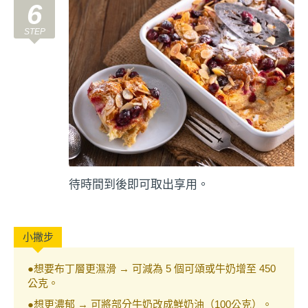
6
待時間到後即可取出享用。
●想要布丁層更濕滑 → 可減為 5 個可頌或牛奶增至 450
公克。
●想更濃郁 → 可將部分牛奶改成鮮奶油（100公克）。