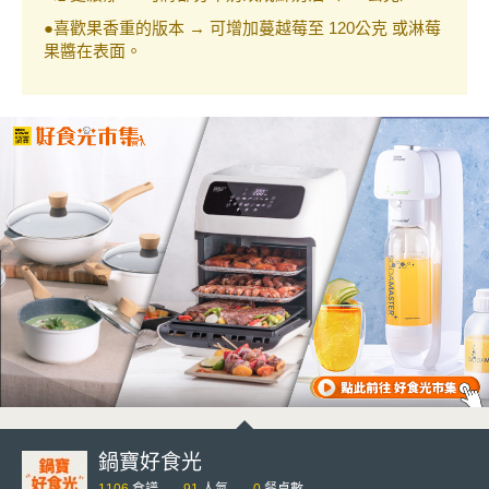
●喜歡果香重的版本 → 可增加蔓越莓至 120公克 或淋莓
果醬在表面。
鍋寶好食光