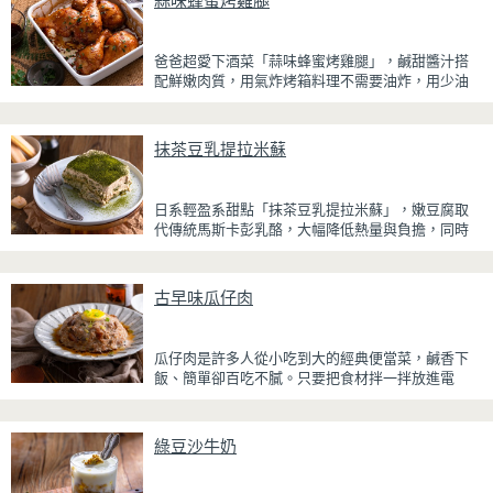
蒜味蜂蜜烤雞腿
爸爸超愛下酒菜「蒜味蜂蜜烤雞腿」，鹹甜醬汁搭
配鮮嫩肉質，用氣炸烤箱料理不需要油炸，用少油
方式就能享受酥香美味，健康無負擔！
雞腿先以醬油、蜂蜜、蒜泥與香料醃製入味，再放
抹茶豆乳提拉米蘇
入氣炸烤箱烘烤，免油炸也能烤出外皮金黃微酥、
肉質多汁的完美口感。最後刷上一層蜂蜜蒜香醬，
讓雞皮散發迷人的焦糖光澤與蜂蜜的自然香甜，搭
日系輕盈系甜點「抹茶豆乳提拉米蘇」，嫩豆腐取
配冰涼啤酒更是絕配！無論是父親節、聚會或宵夜
代傳統馬斯卡彭乳酪，大幅降低熱量與負擔，同時
時光，在家就能輕鬆端出美味下酒菜。
保有綿密滑順的口感。豆腐與鮮奶油完美融合，想
更低熱量可以用希臘優格取代鮮奶油，入口輕盈不
厚重，搭配帶微苦茶香的抹茶與香氣濃郁的黃豆
古早味瓜仔肉
粉，甜而不膩，層次更加豐富。
浸泡抹茶液的手指餅乾增加濕潤口感，每一口都能
瓜仔肉是許多人從小吃到大的經典便當菜，鹹香下
吃到淡淡的茶香。相較於傳統提拉米蘇，這款更清
飯、簡單卻百吃不膩。只要把食材拌一拌放進電
爽、更低負擔，無論是下午茶、飯後甜點，或是正
鍋，就能一鍋到底輕鬆完成，不用顧火和翻炒，很
在控制飲食卻想滿足甜點胃的你，都能大口享受這
適合夏天在家做來吃，省時又不用流汗。
份療癒又健康的日系點心。
綠豆沙牛奶
蒸好的瓜仔肉鮮嫩多汁，絞肉吸飽脆瓜醬汁的甘甜
鹹香，入口柔軟細緻，還能吃到脆瓜爽脆的口感。
蒜香醬汁與脆瓜獨特的甘甜完美融合，每一口都充