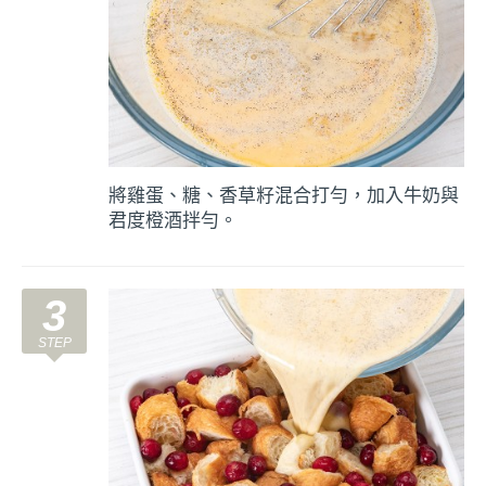
將雞蛋、糖、香草籽混合打勻，加入牛奶與
君度橙酒拌勻。
3