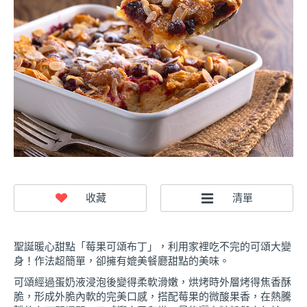
聖誕暖心甜點「莓果可頌布丁」，利用家裡吃不完的可頌大變
身！作法超簡單，卻擁有媲美餐廳甜點的美味。
可頌經過蛋奶液浸泡後變得柔軟滑嫩，烘烤時外層烤得焦香酥
脆，形成外脆內軟的完美口感，搭配莓果的微酸果香，在熱騰