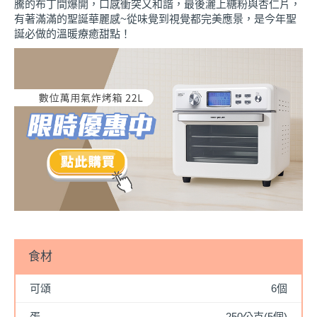
騰的布丁間爆開，口感衝突又和諧，最後灑上糖粉與杏仁片，
有著滿滿的聖誕華麗感~從味覺到視覺都完美應景，是今年聖
誕必做的溫暖療癒甜點！
食材
可頌
6個
蛋
250公克(5個)