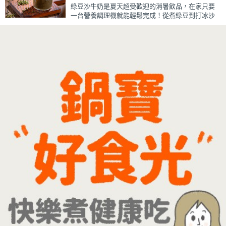
綠豆沙牛奶是夏天超受歡迎的消暑飲品，在家只要
滿濃濃古早味，帶便當、配稀飯、配白飯都好吃，
一台營養調理機就能輕鬆完成！從煮綠豆到打冰沙
讓人忍不住多扒好幾口飯，是一道簡單又美味的經
一機搞定，不用另外準備鍋子或果汁機，省時又方
典家常菜。
便~
先把綠豆煮到綿密鬆軟，再攪打成綠豆沙，最後跟
牛奶混合均勻就完成~口感細緻滑順，入口帶有綠豆
天然清香，搭配濃郁奶香，冰冰喝清涼又消暑，炎
炎夏日一定要喝一杯！