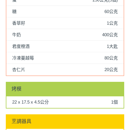
糖
60公克
香草籽
1公克
牛奶
400公克
君度橙酒
1大匙
冷凍蔓越莓
80公克
杏仁片
20公克
烤模
22 x 17.5 x 4.5公分
1個
烹調器具