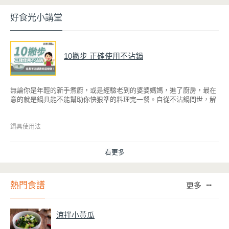
好食光小講堂
10撇步 正確使用不沾鍋
無論你是年輕的新手煮廚，或是經驗老到的婆婆媽媽，進了廚房，最在
意的就是鍋具能不能幫助你快狠準的料理完一餐。自從不沾鍋問世，解
決了雞蛋、魚肉等沾鍋的問題後，就深受普羅大眾的喜愛，而鍋寶為了
讓大家食得安心放心，更將不沾鍋具送交SGS檢驗，獲得國家認證。也
因此金鑽不沾系列的鍋具，更年年穩居銷售排行榜的前幾名。然而如何
鍋具使用法
用得正確、用得久，本文歸納出10點小撇步，立馬告訴您！
看更多
熱門食譜
更多
涼拌小黃瓜