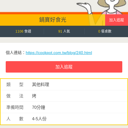
鍋寶好食光
1106
食譜
91
人氣
0
餐桌數
個人連結：
https://cookpot.com.tw/blog/240.html
類 型
其他料理
做 法
烤
準備時間
70分鐘
人 數
4-5人份