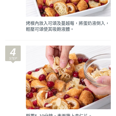
烤模內放入可頌及蔓越莓，將蛋奶液倒入，
輕壓可頌使其吸飽液體。
4