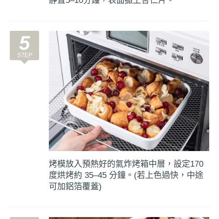
靜置5–10分鐘，表面撒上杏仁片。
5
烤模放入預熱好的氣炸烤箱中層，設定170
度烘烤約 35–45 分鐘。(若上色過快，中途
可加鋁箔覆蓋)