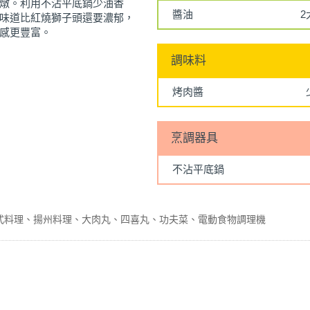
燉。利用不沾平底鍋少油香
醬油
2
味道比紅燒獅子頭還要濃郁，
感更豐富。
調味料
烤肉醬
烹調器具
不沾平底鍋
式料理
揚州料理
大肉丸
四喜丸
功夫菜
電動食物調理機