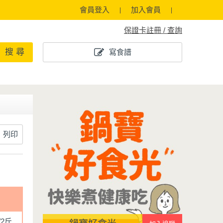
會員登入
加入會員
保證卡註冊 / 查詢
搜 尋
寫食譜
列印
/2斤