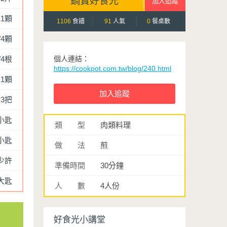
鍋寶好食光
1顆
1106
食譜
91
人氣
0
餐桌數
/4顆
/4根
個人連結：
https://cookpot.com.tw/blog/240.html
1顆
3把
小匙
類 型
肉類料理
小匙
做 法
煎
少許
準備時間
30分鐘
大匙
人 數
4人份
好食光小講堂