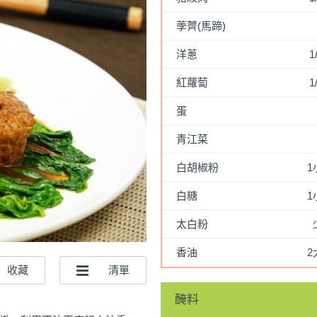
荸薺(馬蹄)
洋蔥
1
紅蘿蔔
1
蛋
青江菜
白胡椒粉
1
白糖
1
太白粉
香油
2
醃料