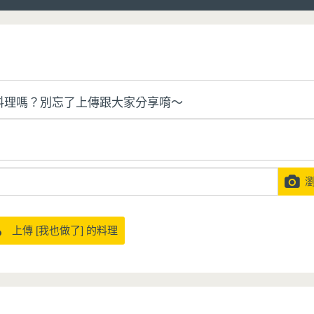
料理嗎？別忘了上傳跟大家分享唷～
瀏
上傳 [我也做了] 的料理