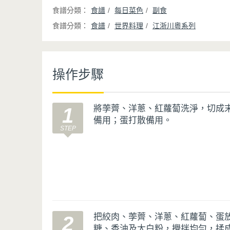
食譜
每日菜色
副食
食譜
世界料理
江浙川粵系列
操作步驟
將荸薺、洋蔥、紅蘿蔔洗淨，切成
1
備用；蛋打散備用。
把絞肉、荸薺、洋蔥、紅蘿蔔、蛋
2
糖、香油及太白粉，攪拌均勻，揉成