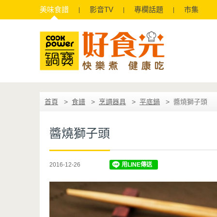
美味
食譜
影音
TV
專欄
話題
市集
首頁
食譜
烹調器具
平底鍋
醬燒獅子頭
醬燒獅子頭
2016-12-26