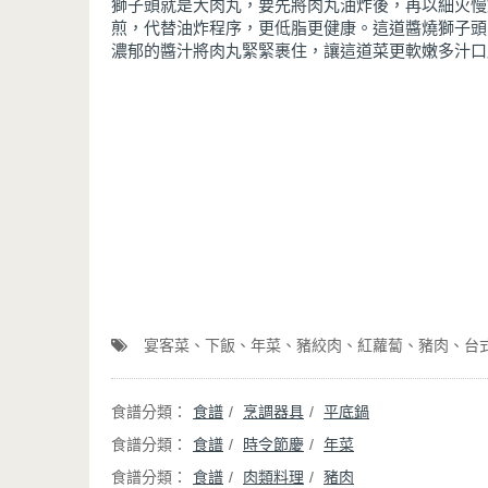
獅子頭就是大肉丸，要先將肉丸油炸後，再以細火慢
煎，代替油炸程序，更低脂更健康。這道醬燒獅子頭
濃郁的醬汁將肉丸緊緊裹住，讓這道菜更軟嫩多汁口
宴客菜
下飯
年菜
豬絞肉
紅蘿蔔
豬肉
台
食譜
烹調器具
平底鍋
食譜
時令節慶
年菜
食譜
肉類料理
豬肉