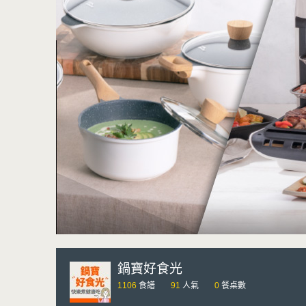
鍋寶好食光
1106
食譜
91
人氣
0
餐桌數