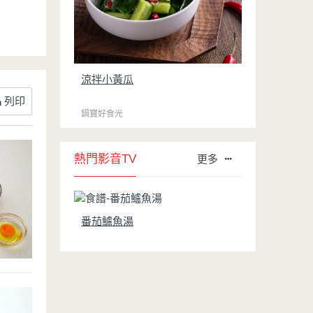
涼拌小黃瓜
列印
鍋寶好食光
熱門影音TV
更多
番茄鱸魚湯