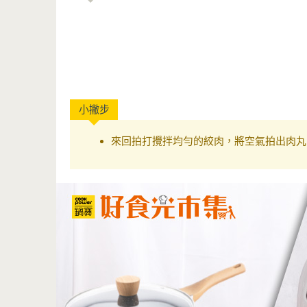
來回拍打
攪拌均勻的絞肉，將空氣拍出肉丸