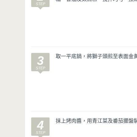
取一平底鍋，將獅子頭煎至表面金
3
抹上烤肉醬，用青江菜及番茄擺盤
4