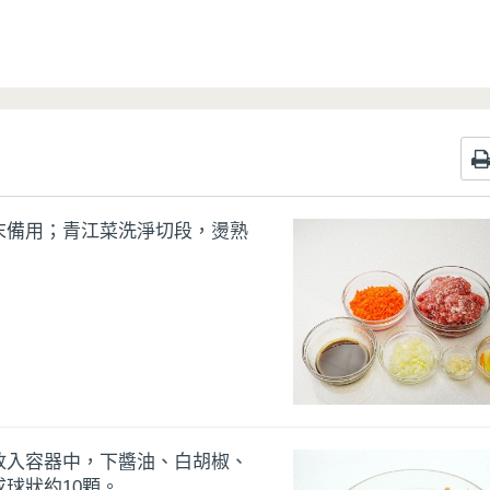
末備用；青江菜洗淨切段，燙熟
放入容器中，下醬油、白胡椒、
球狀約10顆。