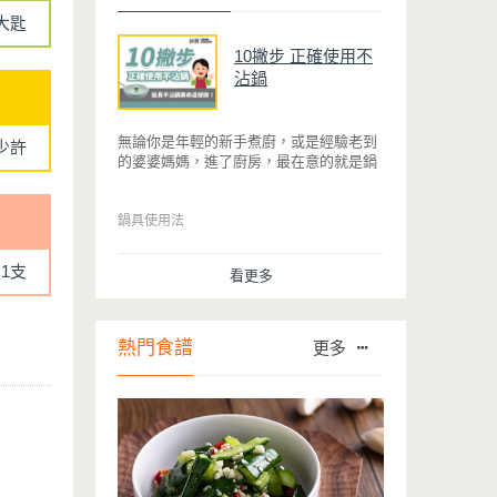
大匙
10撇步 正確使用不
沾鍋
無論你是年輕的新手煮廚，或是經驗老到
少許
的婆婆媽媽，進了廚房，最在意的就是鍋
具能不能幫助你快狠準的料理完一餐。自
從不沾鍋問世，解決了雞蛋、魚肉等沾鍋
的問題後，就深受普羅大眾的喜愛，而鍋
鍋具使用法
寶為了讓大家食得安心放心，更將不沾鍋
具送交SGS檢驗，獲得國家認證。也因此
1支
看更多
金鑽不沾系列的鍋具，更年年穩居銷售排
行榜的前幾名。然而如何用得正確、用得
久，本文歸納出10點小撇步，立馬告訴
您！
熱門食譜
更多