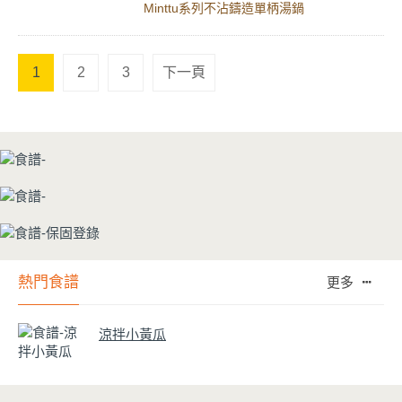
Minttu系列不沾鑄造單柄湯鍋
1
2
3
下一頁
熱門食譜
更多
涼拌小黃瓜