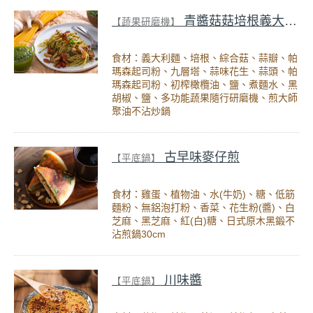
青醬菇菇培根義大利麵
【蔬果研磨機】
食材：義大利麵、培根、綜合菇、蒜瓣、帕
瑪森起司粉、九層塔、蒜味花生、蒜頭、帕
瑪森起司粉、初榨橄欖油、鹽、煮麵水、黑
胡椒、鹽、多功能蔬果隨行研磨機、煎大師
聚油不沾炒鍋
古早味麥仔煎
【平底鍋】
食材：雞蛋、植物油、水(牛奶)、糖、低筋
麵粉、無鋁泡打粉、香菜、花生粉(醬)、白
芝麻、黑芝麻、紅(白)糖、日式原木黑鍛不
沾煎鍋30cm
川味醬
【平底鍋】