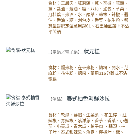
食材：三層肉、紅蔥頭、蔥、辣椒、蒜頭、
薑、醬油、蠔油、糖、八角、滷包、草菓、
月桂葉、米酒、水、酸菜、蒜末、辣椒、醬
油、香油、糖、刈包皮、香菜、花生粉、智
慧型舒肥定溫萬用鍋6L、石墨烯藍鑽IH不沾
平煎鍋
狀元糕
【電鍋／電子鍋】
食材：糯米粉、在來米粉、糖粉、開水、芝
麻粉、花生粉、糖粉、萬用316分離式不沾
電鍋
泰式柚香海鮮沙拉
【湯鍋】
食材：軟絲、鮮蝦、生菜葉 、花生碎 、紅
辣椒、青辣椒、紫洋蔥、香茅、香菜、小蕃
茄、小黃瓜、青木瓜、柚子肉 、蒜頭、柚
子汁、泰式甜辣醬、魚露、檸檬汁、糖、