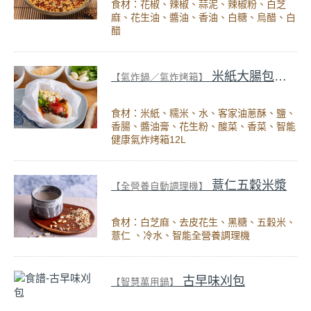
食材：花椒、辣椒、蒜泥、辣椒粉、白芝
麻、花生油、醬油、香油、白糖、烏醋、白
醋
米紙大腸包小腸
【氣炸鍋／氣炸烤箱】
食材：米紙、糯米、水、客家油蔥酥、鹽、
香腸、醬油膏、花生粉、酸菜、香菜、智能
健康氣炸烤箱12L
薏仁五穀米漿
【全營養自動調理機】
食材：白芝麻、去皮花生、黑糖、五穀米、
薏仁 、冷水、智能全營養調理機
古早味刈包
【智慧萬用鍋】