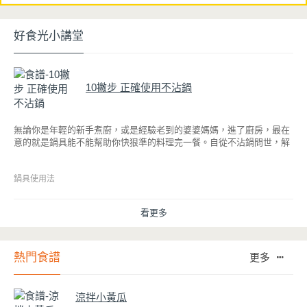
好食光小講堂
10撇步 正確使用不沾鍋
無論你是年輕的新手煮廚，或是經驗老到的婆婆媽媽，進了廚房，最在
意的就是鍋具能不能幫助你快狠準的料理完一餐。自從不沾鍋問世，解
決了雞蛋、魚肉等沾鍋的問題後，就深受普羅大眾的喜愛，而鍋寶為了
讓大家食得安心放心，更將不沾鍋具送交SGS檢驗，獲得國家認證。也
因此金鑽不沾系列的鍋具，更年年穩居銷售排行榜的前幾名。然而如何
鍋具使用法
用得正確、用得久，本文歸納出10點小撇步，立馬告訴您！
看更多
熱門食譜
更多
涼拌小黃瓜