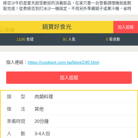
綠豆沙牛奶是夏天超受歡迎的消暑飲品，在家只要一台營養調理機就能輕
鬆完成！從煮綠豆到打冰沙一機搞定，不用另外準備鍋子或果汁機，省時
又方便~
先把綠豆煮到綿密鬆軟，再攪打成綠豆沙，最後跟牛奶混合均勻就完成~口
鍋寶好食光
感細緻滑順，入口帶有綠豆天然清香，搭配濃郁奶香，冰冰喝清涼又消
暑，炎炎夏日一定要喝一杯！
1106
食譜
91
人氣
0
餐桌數
個人連結：
https://cookpot.com.tw/blog/240.html
類 型
肉類料理
做 法
其他
準備時間
20分鐘
人 數
3-4人份