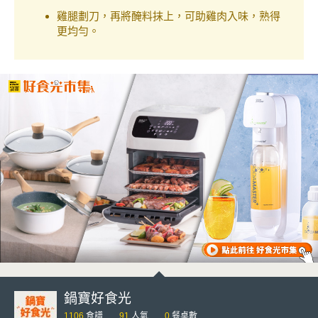
雞腿劃刀，再將醃料抹上，可助雞肉入味，熟得
更均勻。
鍋寶好食光
1106
食譜
91
人氣
0
餐桌數