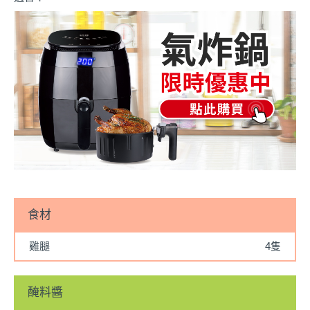
食材
雞腿
4隻
醃料醬