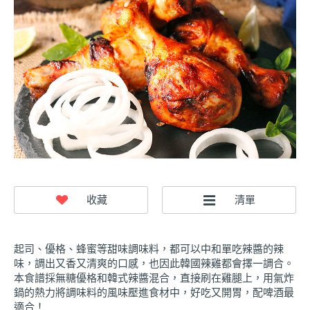
起司、優格、蜂蜜等甜味調味料，都可以中和單吃辣醬的辣
味，調出又香又清爽的口感，也因此韓國辣雞都會擇一調合。
本食譜採無糖優格和韓式辣醬混合，直接刷在雞腿上，用氣炸
鍋的熱力將調味料的風味壓進食材中，好吃又開胃，配啤酒最
適合！