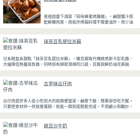
爸爸超愛下酒菜「蒜味蜂蜜烤雞腿」，鹹甜醬汁搭
配鮮嫩肉質，用氣炸烤箱料理不需要油炸，用少油
方式就能享受酥香美味，健康無負擔！
雞腿先以醬油、蜂蜜、蒜泥與香料醃製入味，再放
抹茶豆乳提拉米蘇
入氣炸烤箱烘烤，免油炸也能烤出外皮金黃微酥、
肉質多汁的完美口感。最後刷上一層蜂蜜蒜香醬，
讓雞皮散發迷人的焦糖光澤與蜂蜜的自然香甜，搭
日系輕盈系甜點「抹茶豆乳提拉米蘇」，嫩豆腐取代傳統馬斯卡彭乳酪，
配冰涼啤酒更是絕配！無論是父親節、聚會或宵夜
大幅降低熱量與負擔，同時保有綿密滑順的口感。豆腐與鮮奶油完美融
時光，在家就能輕鬆端出美味下酒菜。
合，想更低熱量可以用希臘優格取代鮮奶油，入口輕盈不厚重，搭配帶微
苦茶香的抹茶與香氣濃郁的黃豆粉，甜而不膩，層次更加豐富。
古早味瓜仔肉
浸泡抹茶液的手指餅乾增加濕潤口感，每一口都能吃到淡淡的茶香。相較
於傳統提拉米蘇，這款更清爽、更低負擔，無論是下午茶、飯後甜點，或
是正在控制飲食卻想滿足甜點胃的你，都能大口享受這份療癒又健康的日
瓜仔肉是許多人從小吃到大的經典便當菜，鹹香下飯、簡單卻百吃不膩。
系點心。
只要把食材拌一拌放進電鍋，就能一鍋到底輕鬆完成，不用顧火和翻炒，
很適合夏天在家做來吃，省時又不用流汗。
蒸好的瓜仔肉鮮嫩多汁，絞肉吸飽脆瓜醬汁的甘甜鹹香，入口柔軟細緻，
綠豆沙牛奶
還能吃到脆瓜爽脆的口感。蒜香醬汁與脆瓜獨特的甘甜完美融合，每一口
都充滿濃濃古早味，帶便當、配稀飯、配白飯都好吃，讓人忍不住多扒好
幾口飯，是一道簡單又美味的經典家常菜。