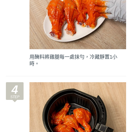
用醃料將雞腿每一處抹勻，冷藏靜置1小
時。
4