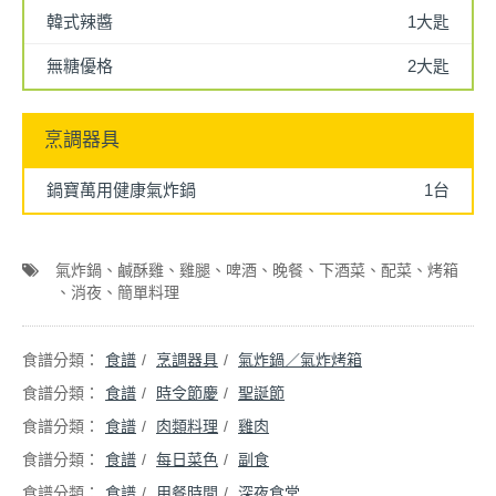
韓式辣醬
1大匙
無糖優格
2大匙
烹調器具
鍋寶萬用健康氣炸鍋
1台
氣炸鍋
鹹酥雞
雞腿
啤酒
晚餐
下酒菜
配菜
烤箱
消夜
簡單料理
食譜
烹調器具
氣炸鍋／氣炸烤箱
食譜
時令節慶
聖誕節
食譜
肉類料理
雞肉
食譜
每日菜色
副食
食譜
用餐時間
深夜食堂