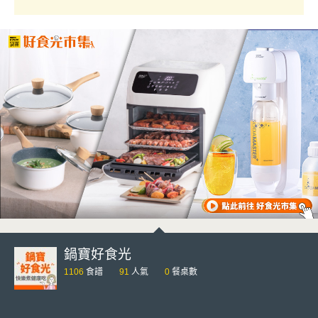
鍋寶好食光
1106
食譜
91
人氣
0
餐桌數