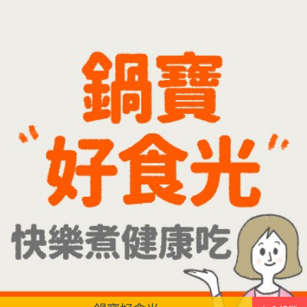
便~
先把綠豆煮到綿密鬆軟，再攪打成綠豆沙，最後跟
牛奶混合均勻就完成~口感細緻滑順，入口帶有綠豆
天然清香，搭配濃郁奶香，冰冰喝清涼又消暑，炎
炎夏日一定要喝一杯！