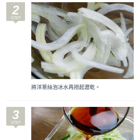
2
將洋蔥絲泡冰水再撈起瀝乾。
3