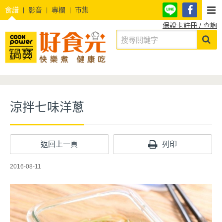
食譜
影音
專欄
市集
保證卡註冊 / 查詢
涼拌七味洋蔥
返回上一頁
列印
2016-08-11