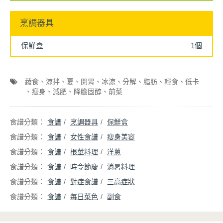
烹調器具
保鮮盒
1個
蔬食
涼拌
夏
開胃
冰涼
分解
脂肪
輕食
低卡
瘦身
減肥
降膽固醇
前菜
食譜
烹調器具
保鮮盒
食譜
女性食譜
瘦身美容
食譜
根莖料理
洋蔥
食譜
時令節慶
消暑料理
食譜
對症食譜
三高症狀
食譜
每日菜色
副食