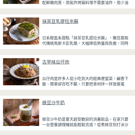
配鮮嫩肉質，用氣炸烤箱料理不需要油炸，用少油
方式就能享受酥香美味，健康無負擔！
雞腿先以醬油、蜂蜜、蒜泥與香料醃製入味，再放
抹茶豆乳提拉米蘇
入氣炸烤箱烘烤，免油炸也能烤出外皮金黃微酥、
肉質多汁的完美口感。最後刷上一層蜂蜜蒜香醬，
讓雞皮散發迷人的焦糖光澤與蜂蜜的自然香甜，搭
日系輕盈系甜點「抹茶豆乳提拉米蘇」，嫩豆腐取
配冰涼啤酒更是絕配！無論是父親節、聚會或宵夜
代傳統馬斯卡彭乳酪，大幅降低熱量與負擔，同時
時光，在家就能輕鬆端出美味下酒菜。
保有綿密滑順的口感。豆腐與鮮奶油完美融合，想
更低熱量可以用希臘優格取代鮮奶油，入口輕盈不
厚重，搭配帶微苦茶香的抹茶與香氣濃郁的黃豆
古早味瓜仔肉
粉，甜而不膩，層次更加豐富。
浸泡抹茶液的手指餅乾增加濕潤口感，每一口都能
瓜仔肉是許多人從小吃到大的經典便當菜，鹹香下
吃到淡淡的茶香。相較於傳統提拉米蘇，這款更清
飯、簡單卻百吃不膩。只要把食材拌一拌放進電
爽、更低負擔，無論是下午茶、飯後甜點，或是正
鍋，就能一鍋到底輕鬆完成，不用顧火和翻炒，很
在控制飲食卻想滿足甜點胃的你，都能大口享受這
適合夏天在家做來吃，省時又不用流汗。
份療癒又健康的日系點心。
綠豆沙牛奶
蒸好的瓜仔肉鮮嫩多汁，絞肉吸飽脆瓜醬汁的甘甜
鹹香，入口柔軟細緻，還能吃到脆瓜爽脆的口感。
蒜香醬汁與脆瓜獨特的甘甜完美融合，每一口都充
綠豆沙牛奶是夏天超受歡迎的消暑飲品，在家只要
滿濃濃古早味，帶便當、配稀飯、配白飯都好吃，
一台營養調理機就能輕鬆完成！從煮綠豆到打冰沙
讓人忍不住多扒好幾口飯，是一道簡單又美味的經
一機搞定，不用另外準備鍋子或果汁機，省時又方
典家常菜。