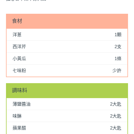
食材
洋蔥
1顆
西洋芹
2支
小黃瓜
1條
七味粉
少許
調味料
薄鹽醬油
2大匙
味醂
2大匙
蘋果醋
2大匙