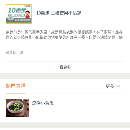
10撇步 正確使用不沾鍋
無論你是年輕的新手煮廚，或是經驗老到的婆婆媽媽，進了廚房，最在
意的就是鍋具能不能幫助你快狠準的料理完一餐。自從不沾鍋問世，解
決了雞蛋、魚肉等沾鍋的問題後，就深受普羅大眾的喜愛，而鍋寶為了
讓大家食得安心放心，更將不沾鍋具送交SGS檢驗，獲得國家認證。也
因此金鑽不沾系列的鍋具，更年年穩居銷售排行榜的前幾名。然而如何
鍋具使用法
用得正確、用得久，本文歸納出10點小撇步，立馬告訴您！
看更多
熱門食譜
更多
涼拌小黃瓜