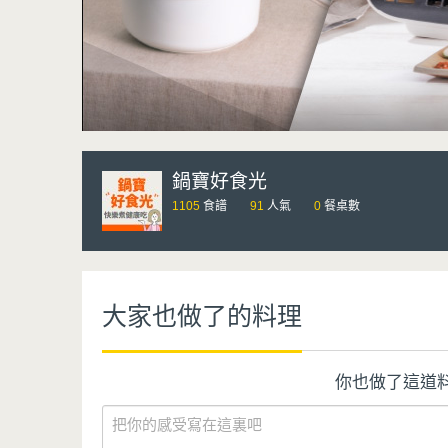
鍋寶好食光
1105
食譜
91
人氣
0
餐桌數
大家也做了的料理
你也做了這道