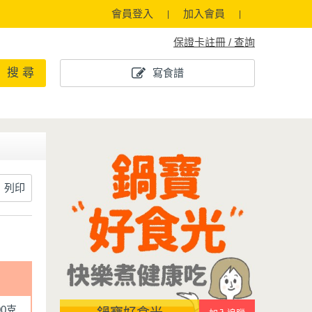
會員登入
加入會員
保證卡註冊 / 查詢
搜 尋
寫食譜
列印
00克