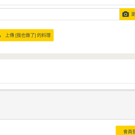
瀏
上傳 [我也做了] 的料理
會員