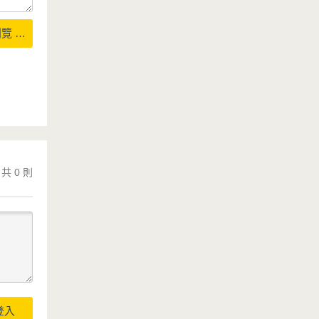
覽 …
共 0 則
登入