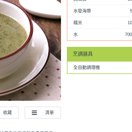
水發海帶
糯米
1
水
700
烹調器具
全自動調理機