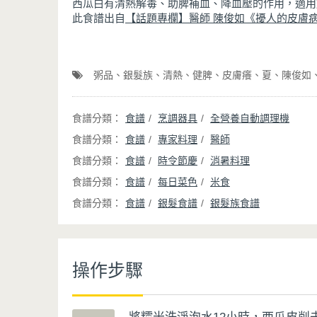
西瓜白有清熱解毒、助脾補血、降血壓的作用，適用
此食譜出自
【話題專欄】醫師 陳俊如《擾人的皮膚病
粥品
銀髮族
清熱
健脾
皮膚癢
夏
陳俊如
食譜
烹調器具
全營養自動調理機
食譜
專家料理
醫師
食譜
時令節慶
消暑料理
食譜
每日菜色
米食
食譜
銀髮食譜
銀髮族食譜
操作步驟