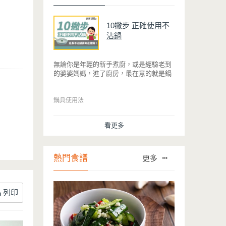
10撇步 正確使用不
沾鍋
無論你是年輕的新手煮廚，或是經驗老到
的婆婆媽媽，進了廚房，最在意的就是鍋
具能不能幫助你快狠準的料理完一餐。自
從不沾鍋問世，解決了雞蛋、魚肉等沾鍋
的問題後，就深受普羅大眾的喜愛，而鍋
鍋具使用法
寶為了讓大家食得安心放心，更將不沾鍋
具送交SGS檢驗，獲得國家認證。也因此
看更多
金鑽不沾系列的鍋具，更年年穩居銷售排
行榜的前幾名。然而如何用得正確、用得
久，本文歸納出10點小撇步，立馬告訴
您！
熱門食譜
更多
列印