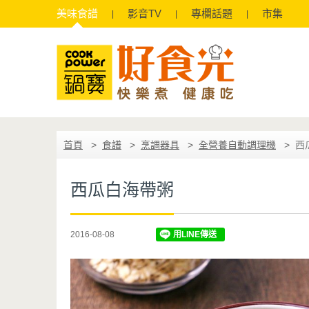
美味
食譜
影音
TV
專欄
話題
市集
首頁
食譜
烹調器具
全營養自動調理機
西
西瓜白海帶粥
2016-08-08