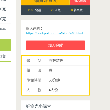
鍋寶好食光
50克
1105
食譜
91
人氣
0
餐桌數
00克
c.c.
個人連結：
https://cookpot.com.tw/blog/240.html
1台
類 型
五穀雜糧
做 法
煮
準備時間
50分鐘
人 數
4人份
好食光小講堂