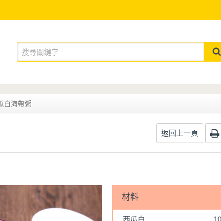
瓜白海帶粥
返回上一頁
材料
西瓜白
1