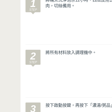
將糯米洗淨泡水12小時，西瓜皮削
1
肉，切絲備用。
將所有材料放入調理機中。
2
按下啟動按鍵，再按下「濃湯/粥品
3