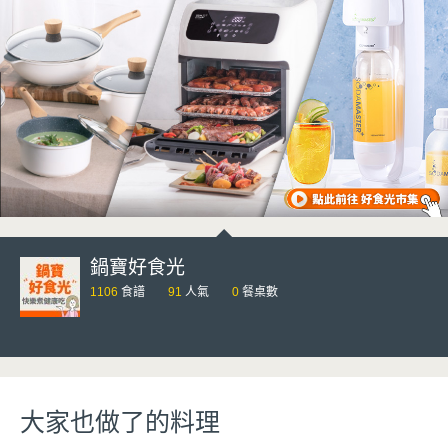
鍋寶好食光
1106
食譜
91
人氣
0
餐桌數
大家也做了的料理