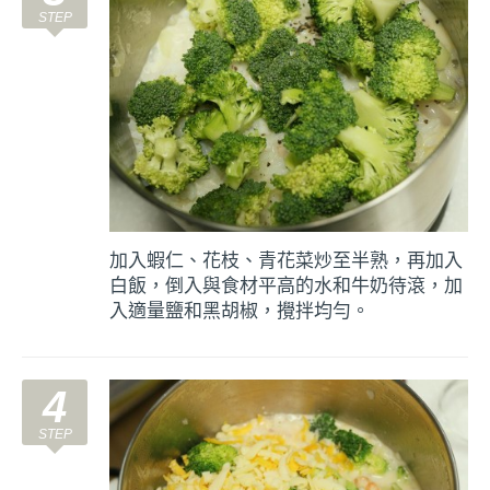
加入蝦仁、花枝、青花菜炒至半熟，再加入
白飯，倒入與食材平高的水和牛奶待滾，加
入適量鹽和黑胡椒，攪拌均勻。
4