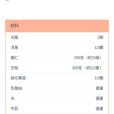
材料
白飯
2碗
洋蔥
1/2顆
蝦仁
200克（約15尾）
花枝
200克 （約1/2隻）
綠花椰菜
1/2顆
乳酪絲
適量
水
適量
牛奶
適量