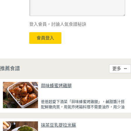
登入會員，討論人氣食譜秘訣
會員登入
推薦食譜
更多
蒜味蜂蜜烤雞腿
爸爸超愛下酒菜「蒜味蜂蜜烤雞腿」，鹹甜醬汁搭
配鮮嫩肉質，用氣炸烤箱料理不需要油炸，用少油
方式就能享受酥香美味，健康無負擔！
雞腿先以醬油、蜂蜜、蒜泥與香料醃製入味，再放
抹茶豆乳提拉米蘇
入氣炸烤箱烘烤，免油炸也能烤出外皮金黃微酥、
肉質多汁的完美口感。最後刷上一層蜂蜜蒜香醬，