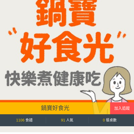
鍋寶好食光
1106
食譜
91
人氣
0
餐桌數