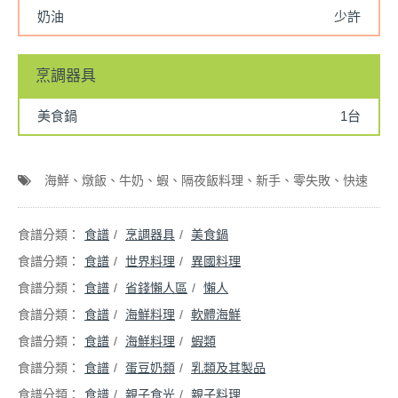
奶油
少許
烹調器具
美食鍋
1台
海鮮
燉飯
牛奶
蝦
隔夜飯料理
新手
零失敗
快速
食譜
烹調器具
美食鍋
食譜
世界料理
異國料理
食譜
省錢懶人區
懶人
食譜
海鮮料理
軟體海鮮
食譜
海鮮料理
蝦類
食譜
蛋豆奶類
乳類及其製品
食譜
親子食光
親子料理