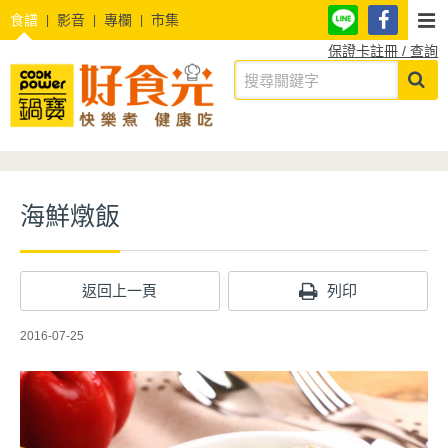
食譜
影音
專欄
市集
保證卡註冊 / 查詢
海鮮燉飯
返回上一頁
列印
2016-07-25