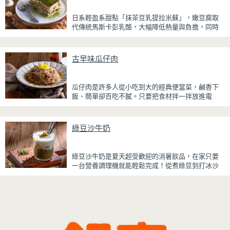
讓雞皮散發迷人的焦糖光澤與蜂蜜的自然香甜，搭
日系輕盈系甜點「抹茶豆乳提拉米蘇」，嫩豆腐取
配冰涼啤酒更是絕配！無論是父親節、聚會或宵夜
代傳統馬斯卡彭乳酪，大幅降低熱量與負擔，同時
時光，在家就能輕鬆端出美味下酒菜。
保有綿密滑順的口感。豆腐與鮮奶油完美融合，想
更低熱量可以用希臘優格取代鮮奶油，入口輕盈不
厚重，搭配帶微苦茶香的抹茶與香氣濃郁的黃豆
古早味瓜仔肉
粉，甜而不膩，層次更加豐富。
浸泡抹茶液的手指餅乾增加濕潤口感，每一口都能
瓜仔肉是許多人從小吃到大的經典便當菜，鹹香下
吃到淡淡的茶香。相較於傳統提拉米蘇，這款更清
飯、簡單卻百吃不膩。只要把食材拌一拌放進電
爽、更低負擔，無論是下午茶、飯後甜點，或是正
鍋，就能一鍋到底輕鬆完成，不用顧火和翻炒，很
在控制飲食卻想滿足甜點胃的你，都能大口享受這
適合夏天在家做來吃，省時又不用流汗。
份療癒又健康的日系點心。
綠豆沙牛奶
蒸好的瓜仔肉鮮嫩多汁，絞肉吸飽脆瓜醬汁的甘甜
鹹香，入口柔軟細緻，還能吃到脆瓜爽脆的口感。
蒜香醬汁與脆瓜獨特的甘甜完美融合，每一口都充
綠豆沙牛奶是夏天超受歡迎的消暑飲品，在家只要
滿濃濃古早味，帶便當、配稀飯、配白飯都好吃，
一台營養調理機就能輕鬆完成！從煮綠豆到打冰沙
讓人忍不住多扒好幾口飯，是一道簡單又美味的經
一機搞定，不用另外準備鍋子或果汁機，省時又方
典家常菜。
便~
先把綠豆煮到綿密鬆軟，再攪打成綠豆沙，最後跟
牛奶混合均勻就完成~口感細緻滑順，入口帶有綠豆
天然清香，搭配濃郁奶香，冰冰喝清涼又消暑，炎
炎夏日一定要喝一杯！