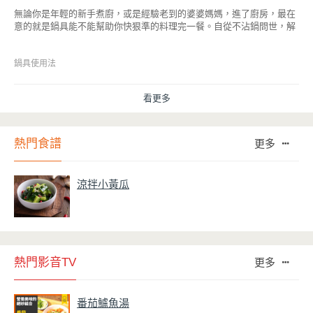
無論你是年輕的新手煮廚，或是經驗老到的婆婆媽媽，進了廚房，最在
意的就是鍋具能不能幫助你快狠準的料理完一餐。自從不沾鍋問世，解
決了雞蛋、魚肉等沾鍋的問題後，就深受普羅大眾的喜愛，而鍋寶為了
讓大家食得安心放心，更將不沾鍋具送交SGS檢驗，獲得國家認證。也
因此金鑽不沾系列的鍋具，更年年穩居銷售排行榜的前幾名。然而如何
鍋具使用法
用得正確、用得久，本文歸納出10點小撇步，立馬告訴您！
看更多
熱門食譜
更多
涼拌小黃瓜
熱門影音TV
更多
番茄鱸魚湯