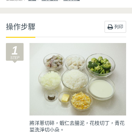
操作步驟
列印
1
將洋蔥切碎，蝦仁去腸泥，花枝切丁，青花
菜洗淨切小朵。