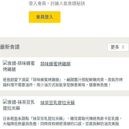
登入會員，討論人氣食譜秘訣
會員登入
最新食譜
更多
蒜味蜂蜜烤雞腿
爸爸超愛下酒菜「蒜味蜂蜜烤雞腿」，鹹甜醬汁搭配鮮嫩肉質，用氣炸烤
箱料理不需要油炸，用少油方式就能享受酥香美味，健康無負擔！
雞腿先以醬油、蜂蜜、蒜泥與香料醃製入味，再放入氣炸烤箱烘烤，免油
炸也能烤出外皮金黃微酥、肉質多汁的完美口感。最後刷上一層蜂蜜蒜香
抹茶豆乳提拉米蘇
醬，讓雞皮散發迷人的焦糖光澤與蜂蜜的自然香甜，搭配冰涼啤酒更是絕
配！無論是父親節、聚會或宵夜時光，在家就能輕鬆端出美味下酒菜。
日系輕盈系甜點「抹茶豆乳提拉米蘇」，嫩豆腐取代傳統馬斯卡彭乳酪，
大幅降低熱量與負擔，同時保有綿密滑順的口感。豆腐與鮮奶油完美融
合，想更低熱量可以用希臘優格取代鮮奶油，入口輕盈不厚重，搭配帶微