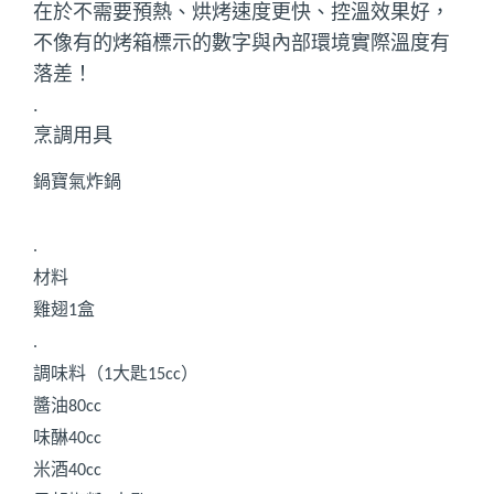
在於不需要預熱、烘烤速度更快、控溫效果好，
不像有的烤箱標示的數字與內部環境實際溫度有
落差！
.
烹調用具
鍋寶氣炸鍋
.
材料
雞翅
盒
1
.
調味料（
大匙
）
1
15cc
醬油
80cc
味醂
40cc
米酒
40cc