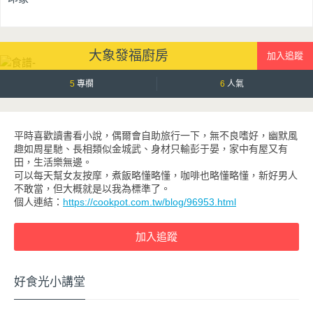
大象發福廚房
5
專欄
6
人氣
平時喜歡讀書看小說，偶爾會自助旅行一下，無不良嗜好，幽默風
趣如周星馳、長相類似金城武、身材只輸彭于晏，家中有屋又有
田，生活樂無邊。
可以每天幫女友按摩，煮飯略懂略懂，咖啡也略懂略懂，新好男人
不敢當，但大概就是以我為標準了。
個人連結：
https://cookpot.com.tw/blog/96953.html
好食光小講堂