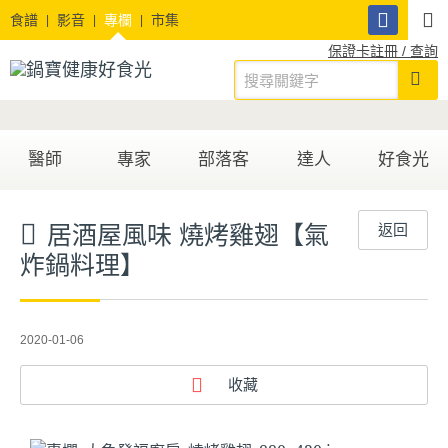
食譜
影音
專欄
市集
保證卡註冊 / 查詢
醫師
專家
部落客
達人
好食光
居酒屋風味 燒烤雞翅【氣
返回
炸鍋料理】
2020-01-06