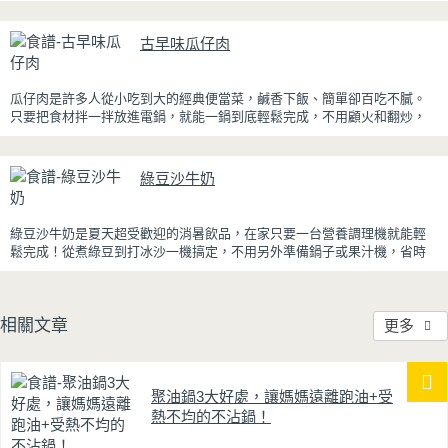
苦茶香的抹茶與香氣濃郁的黃豆粉，甜而不膩，層次更加豐富。
古早味瓜仔肉
浸泡抹茶液的手指餅乾增加濕潤口感，每一口都能吃到淡淡的茶香。相較
於傳統提拉米蘇，這款更清爽、更低負擔，無論是下午茶、飯後甜點，或
是正在控制飲食卻想滿足甜點胃的你，都能大口享受這份療癒又健康的日
瓜仔肉是許多人從小吃到大的經典便當菜，鹹香下飯、簡單卻百吃不膩。
系點心。
只要把食材拌一拌放進電鍋，就能一鍋到底輕鬆完成，不用顧火和翻炒，
很適合夏天在家做來吃，省時又不用流汗。
蒸好的瓜仔肉鮮嫩多汁，絞肉吸飽脆瓜醬汁的甘甜鹹香，入口柔軟細緻，
綠豆沙牛奶
還能吃到脆瓜爽脆的口感。蒜香醬汁與脆瓜獨特的甘甜完美融合，每一口
都充滿濃濃古早味，帶便當、配稀飯、配白飯都好吃，讓人忍不住多扒好
幾口飯，是一道簡單又美味的經典家常菜。
綠豆沙牛奶是夏天超受歡迎的消暑飲品，在家只要一台營養調理機就能輕
鬆完成！從煮綠豆到打冰沙一機搞定，不用另外準備鍋子或果汁機，省時
又方便~
先把綠豆煮到綿密鬆軟，再攪打成綠豆沙，最後跟牛奶混合均勻就完成~口
感細緻滑順，入口帶有綠豆天然清香，搭配濃郁奶香，冰冰喝清涼又消
相關文章
更多
暑，炎炎夏日一定要喝一杯！
聚油鍋3大好處，讓媽媽遠離跑油+受
熱不均的不沾鍋！