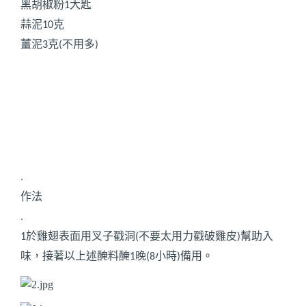
黑胡椒粉
大匙
1
蒜泥
克
10
薑泥
克
不用多
3
(
)
.
作法
.
於雞翅表面用叉子戳洞
不要太用力戳破雞皮
幫助入
1
(
)
味，接著以上述醃料醃
晚
小時
備用。
1
(8
)