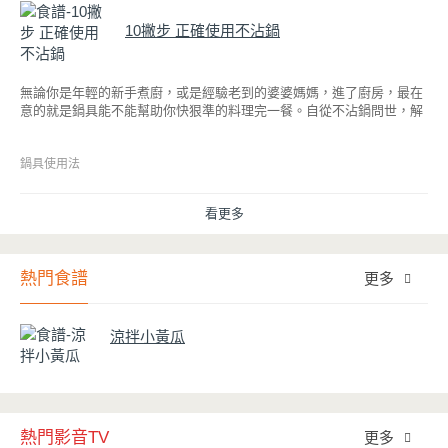
10撇步 正確使用不沾鍋
無論你是年輕的新手煮廚，或是經驗老到的婆婆媽媽，進了廚房，最在
意的就是鍋具能不能幫助你快狠準的料理完一餐。自從不沾鍋問世，解
決了雞蛋、魚肉等沾鍋的問題後，就深受普羅大眾的喜愛，而鍋寶為了
讓大家食得安心放心，更將不沾鍋具送交SGS檢驗，獲得國家認證。也
因此金鑽不沾系列的鍋具，更年年穩居銷售排行榜的前幾名。然而如何
鍋具使用法
用得正確、用得久，本文歸納出10點小撇步，立馬告訴您！
看更多
熱門食譜
更多
涼拌小黃瓜
熱門影音TV
更多