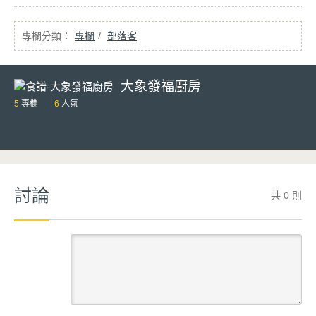
專欄
部落客
大象發福廚房
5
專欄
6
人氣
討論
共 0 則