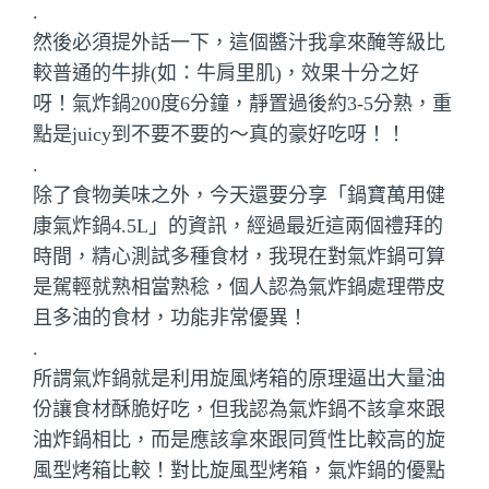
.
然後必須提外話一下，這個醬汁我拿來醃等級比
較普通的牛排(如：牛肩里肌)，效果十分之好
呀！氣炸鍋200度6分鐘，靜置過後約3-5分熟，重
點是juicy到不要不要的～真的豪好吃呀！！
.
除了食物美味之外，今天還要分享「鍋寶萬用健
康氣炸鍋4.5L」的資訊，經過最近這兩個禮拜的
時間，精心測試多種食材，我現在對氣炸鍋可算
是駕輕就熟相當熟稔，個人認為氣炸鍋處理帶皮
且多油的食材，功能非常優異！
.
所謂氣炸鍋就是利用旋風烤箱的原理逼出大量油
份讓食材酥脆好吃，但我認為氣炸鍋不該拿來跟
油炸鍋相比，而是應該拿來跟同質性比較高的旋
風型烤箱比較！對比旋風型烤箱，氣炸鍋的優點