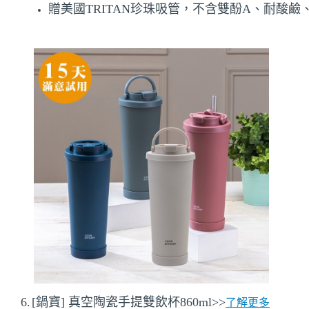
贈美
國TRITAN珍珠吸管，不含雙酚A、耐酸鹼、
6.
[
鍋寶
]
真空陶瓷手提雙飲杯
860ml
>>
了解更多