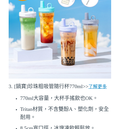
3. [鍋寶]珍珠粗吸管隨行杯770ml
>>
了解更多
770ml大容量，大杯手搖飲也OK。
Tritan材質，不含雙酚A、塑化劑，安全
耐用。
8.5cm寬口徑，冰塊凍飲輕鬆放。