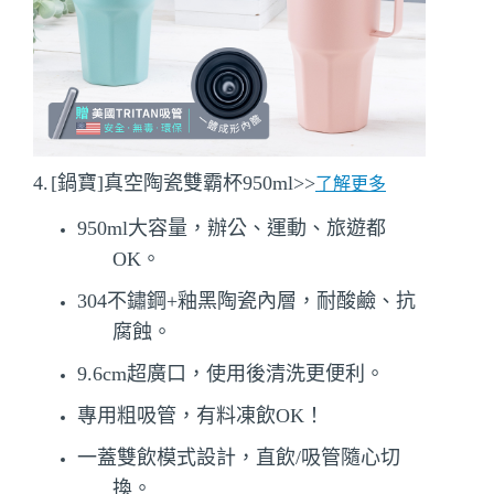
4.
[
鍋寶
]
真空陶瓷雙霸杯
950ml
>>
了解更多
950ml大容量，辦公、運動、旅遊都
OK。
304不鏽鋼+釉黑陶瓷內層，耐酸鹼、抗
腐蝕。
9.6cm超廣口，使用後清洗更便利。
專用粗吸管，有料凍飲OK！
一蓋雙飲模式設計，直飲/吸管隨心切
換。