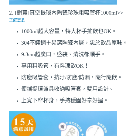
2. [鍋寶]真空提環內陶瓷珍珠粗吸管杯1000ml
>>
了解更多
1000ml超大容量，特大杯手搖飲也OK。
304不鏽鋼＋
易潔陶瓷內層
，忠於飲品原味。
9.3cm超廣口，盛裝、清洗都順手。
專用粗吸管，有料凍飲OK！
防塵吸管套，抗汙/防塵/防漏，隨行隨飲。
便攜提環兼具收納吸管套，雙用設計。
上寬下窄杯身，手持穩固好拿好握。