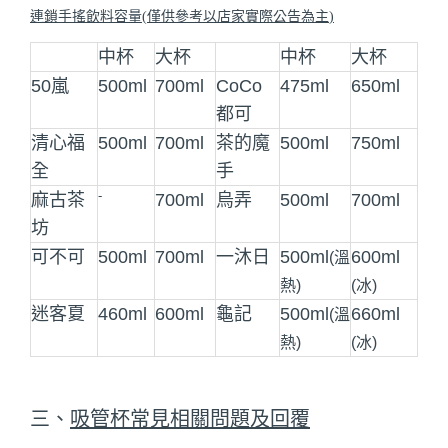
連鎖手搖飲料容量
(
僅供參考以店家實際公告為主
)
中杯
大杯
中杯
大杯
50嵐
500ml
700ml
CoCo
475ml
650ml
都可
清心福
500ml
700ml
茶的魔
500ml
750ml
全
手
-
麻古茶
700ml
烏弄
500ml
700ml
坊
可不可
500ml
700ml
一沐日
500ml
600ml
(溫
熱)
(冰)
迷客夏
460ml
600ml
龜記
500ml
660ml
(溫
熱)
(冰)
三、
吸管杯常見相關問題及回覆