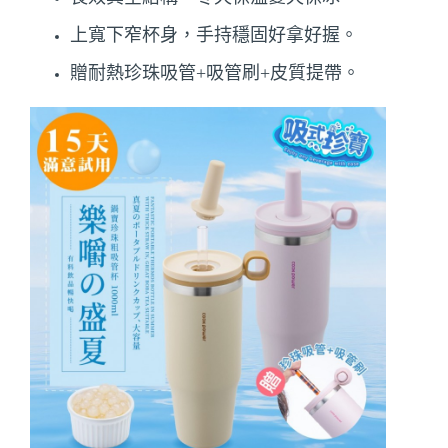
上寬下窄杯身，手持穩固好拿好握。
贈耐熱珍珠吸管+吸管刷+皮質提帶。