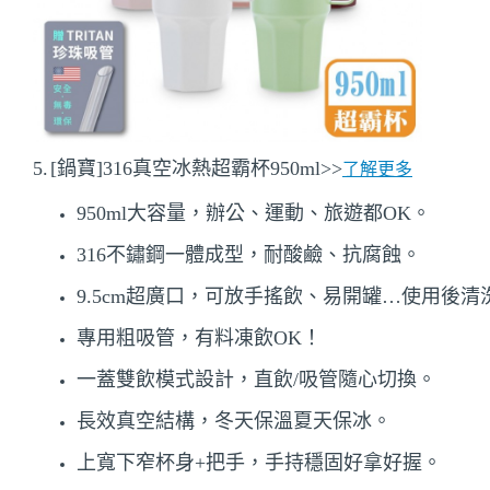
5.
[鍋寶]316真空冰熱超霸杯950ml>>
了解更多
950ml大容量，辦公、運動、旅遊都OK。
316不鏽鋼一體成型，耐酸鹼、抗腐蝕。
9.5cm超廣口，可放手搖飲、易開罐…使用後清
專用粗吸管，有料凍飲OK！
一蓋雙飲模式設計，直飲/吸管隨心切換。
長效真空結構，冬天保溫夏天保冰。
上寬下窄杯身+把手，手持穩固好拿好握。