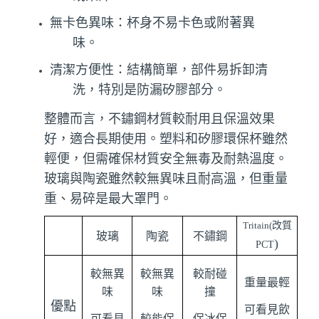
無卡色異味：杯身不易卡色或附著異
味。
清潔方便性：結構簡單，部件易拆卸清
洗，特別是防漏矽膠部分。
整體而言，不鏽鋼材質較耐用且保溫效果
好，適合長期使用。塑料和矽膠環保杯雖然
輕便，但需確保材質安全無毒及耐熱溫度。
玻璃與陶瓷雖然較無異味且耐高溫，但重量
重、易碎是最大罩門。
Tritain(
改質
玻璃
陶瓷
不鏽鋼
)
PCT
較無異
較無異
較耐碰
重量最輕
味
味
撞
優點
可看見飲
可看見
較能保
保冰保