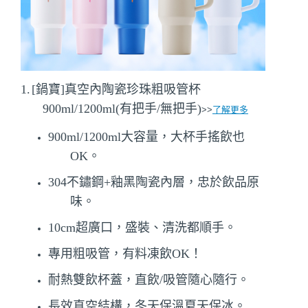
1.
[鍋寶]真空內陶瓷珍珠粗吸管杯
900ml/1200ml(有把手/無把手)
>>
了解更多
900ml/1200ml大容量，大杯手搖飲也
OK。
304不鏽鋼+釉黑陶瓷內層，忠於飲品原
味。
10cm超廣口，盛裝、清洗都順手。
專用粗吸管，有料凍飲OK！
耐熱雙飲杯蓋，直飲/吸管隨心隨行。
長效真空結構，冬天保溫夏天保冰。