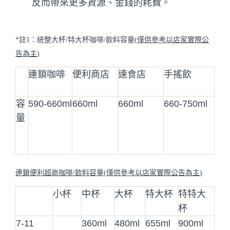
反而帶來更多資源、金錢的耗費。
*
註
1
：統整大杯
/
特大杯咖啡
/
飲料容量
(
僅供參考以店家實際公
告為主
)
連鎖咖啡
便利商店
速食店
手搖飲
容
590-660ml
660ml
660ml
660-750ml
量
連鎖便利超商咖啡
/
飲料容量
(
僅供參考以店家實際公告為主
)
小杯
中杯
大杯
特大杯
特特大
杯
7-11
360ml
480ml
655ml
900ml