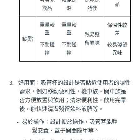
品
飲品
溫
熱佳
重量較
重量較
保溫性較
重
重
差
較易殘
缺點
留異味
不耐碰
不耐碰
較易殘留
異味
撞
撞
3.
好用面：吸管杯的設計是否貼近使用者的隱性
需求，例如移動便利性，機車族、開車族是
否方便放置與飲用；清潔便利性，飲用完畢
後，能快速清潔殘留飲料液體等。
易於操作：設計便於操作，吸管蓋能輕
鬆安置、蓋子開闔簡單等。