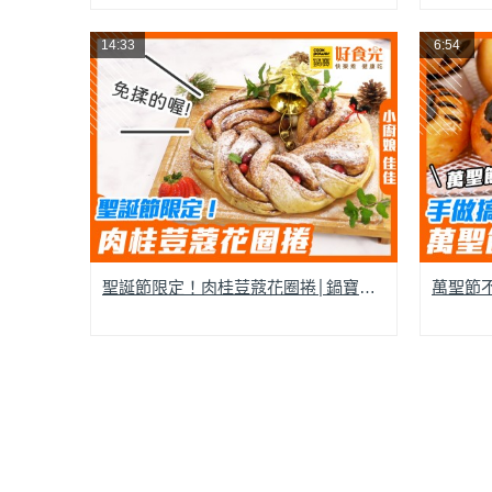
14:33
6:54
聖誕節限定！肉桂荳蔻花圈捲│鍋寶好食光