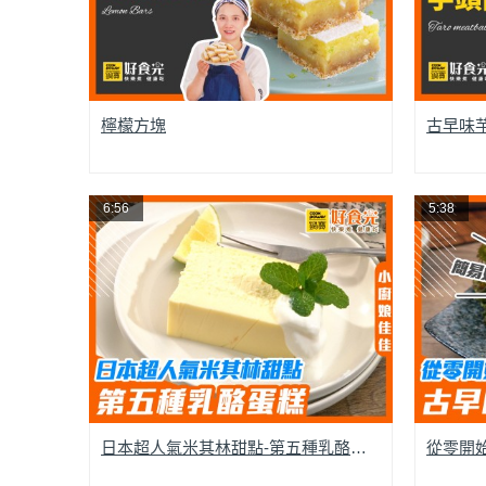
檸檬方塊
古早味
6:56
5:38
日本超人氣米其林甜點-第五種乳酪蛋糕！