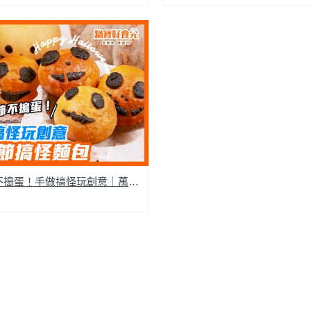
萬聖節不搗蛋！手做搞怪玩創意｜萬聖節搞怪麵包