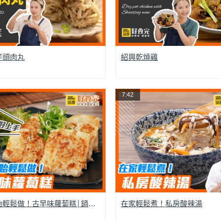
芋頭肉丸
紹興乾燒雞
7:42
從零開始輕鬆做！古早味蘿蔔糕│鍋寶好食光
在家輕鬆煮！私房酸辣湯