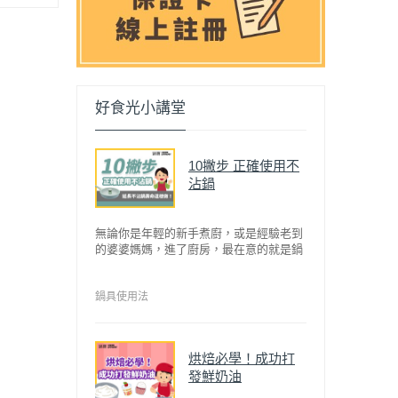
好食光小講堂
10撇步 正確使用不
沾鍋
無論你是年輕的新手煮廚，或是經驗老到
的婆婆媽媽，進了廚房，最在意的就是鍋
具能不能幫助你快狠準的料理完一餐。自
從不沾鍋問世，解決了雞蛋、魚肉等沾鍋
的問題後，就深受普羅大眾的喜愛，而鍋
鍋具使用法
寶為了讓大家食得安心放心，更將不沾鍋
具送交SGS檢驗，獲得國家認證。也因此
金鑽不沾系列的鍋具，更年年穩居銷售排
烘焙必學！成功打
行榜的前幾名。然而如何用得正確、用得
發鮮奶油
久，本文歸納出10點小撇步，立馬告訴
您！