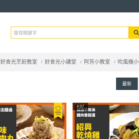
好食光烹飪教室
好食光小講堂
阿芳小教室
吹風機小
最新
4:07