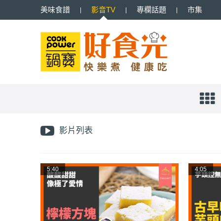
美味
食譜
影音
TV
專欄
話題
市集
影片列表
5:40
4:05