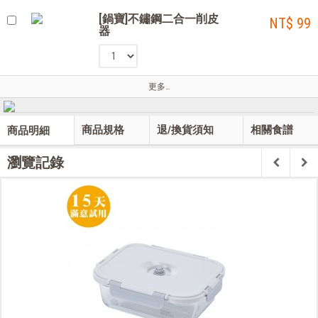
[鍋寶]不鏽鋼二合一削皮
NT$ 99
器
更多…
商品規格
退/換貨須知
相關食譜
商品明細
瀏覽記錄