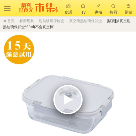
食譜
TV
專欄
搜尋
足跡
首頁
餐廚用具
耐熱玻璃保鮮盒
真空耐熱玻璃保鮮盒
[鍋寶]抽真空耐
搜 尋
熱玻璃保鮮盒980ml(不含真空棒)
熱門搜尋
聚油不沾鍋
全球通吹風機
陶瓷不沾電鍋
珍珠粗吸管杯
可微波保鮮盒
大理石不沾鍋
分隔便當盒
金鑽不沾鍋
氣炸烤箱