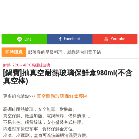
Facebook
Youtube
Line
即時訊息
部落客的星級料理，就靠這台IH電子鍋
輕鬆上手，部落客教你自製氣泡飲
部落客的氣炸私房菜，不藏私分享
耐熱–20℃～400℃高硼硅玻璃
部落客的電鍋料理，蒸的很簡單
[鍋寶]抽真空耐熱玻璃保鮮盒980ml(不含
真空棒)
真空耐熱玻璃保鮮盒專區
更多組合請點>>>
高硼硅耐熱玻璃，安全無毒、耐酸鹼。
真空保鮮、微波加熱、電鍋蒸烤、備料醃漬…。
不易卡色、殘留餘味，安心盛裝各式料理。
四邊壓扣緊密扣牢，食材保鮮全方位。
冷凍、冷藏OK，盒身可進洗碗機清洗更方便。