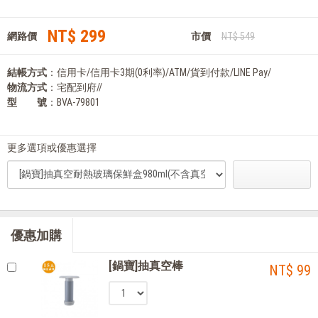
NT$ 299
網路價
市價
NT$ 549
結帳方式
：信用卡/信用卡3期(0利率)/ATM/貨到付款/LINE Pay/
物流方式
：宅配到府//
型 號
：BVA-79801
更多選項或優惠選擇
優惠加購
[鍋寶]抽真空棒
NT$ 99