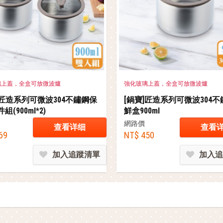
璃上蓋，全盒可放微波爐
強化玻璃上蓋，全盒可放微波爐
]匠造系列可微波304不鏽鋼保
[鍋寶]匠造系列可微波304
組(900ml*2)
鮮盒900ml
網路價
查看详细
查看
69
NT$ 450
加入追蹤清單
加入追