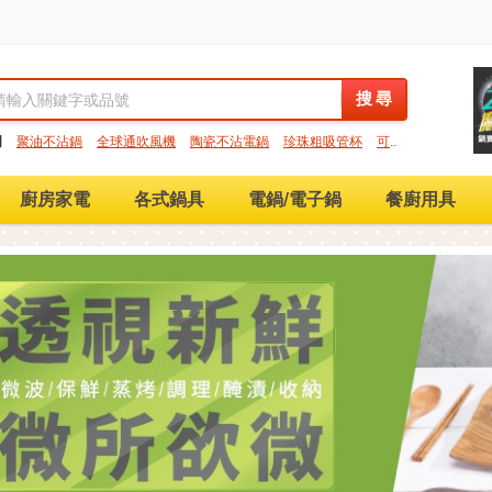
搜 尋
搜 尋
門
聚油不沾鍋
全球通吹風機
陶瓷不沾電鍋
珍珠粗吸管杯
可微
保鮮盒
大理石不沾鍋
分隔便當盒
金鑽不沾鍋
氣炸烤箱
廚房家電
各式鍋具
電鍋/電子鍋
餐廚用具