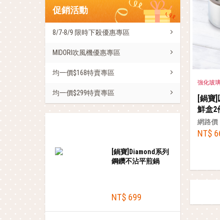
促銷活動
8/7-8/9 限時下殺優惠專區
MIDORI吹風機優惠專區
均一價$168特賣專區
強化玻
均一價$299特賣專區
[鍋寶
鮮盒2件
網路價
熱銷商品
NT$ 6
[鍋寶]Diamond系列
鋼鑽不沾平煎鍋
28cm
NT$ 699