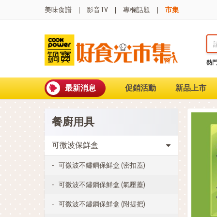
美味食譜
影音TV
專欄話題
市集
熱
熱門搜尋
波
聚油不沾鍋
最新消息
促銷活動
新品上市
全球通吹風機
陶瓷不沾電鍋
珍珠粗吸管杯
餐廚用具
可微波保鮮盒
大理石不沾鍋
分隔便當盒
可微波保鮮盒
金鑽不沾鍋
氣炸烤箱
可微波不鏽鋼保鮮盒 (密扣蓋)
可微波不鏽鋼保鮮盒 (氣壓蓋)
可微波不鏽鋼保鮮盒 (附提把)