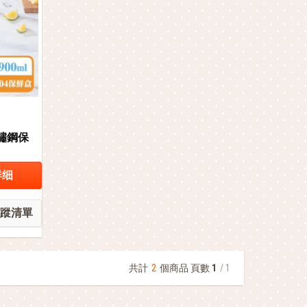
不鏽鋼保
详细
蹤清單
共計
2
個商品 頁數
1
/ 1