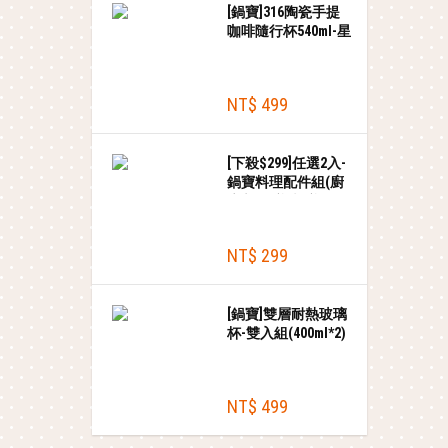
[鍋寶]316陶瓷手提
咖啡隨行杯540ml-星
辰粉
NT$ 499
[下殺$299]任選2入-
鍋寶料理配件組(廚
房剪/平煎夾/煎匙/
湯勺/漏勺)
NT$ 299
[鍋寶]雙層耐熱玻璃
杯-雙入組(400ml*2)
NT$ 499