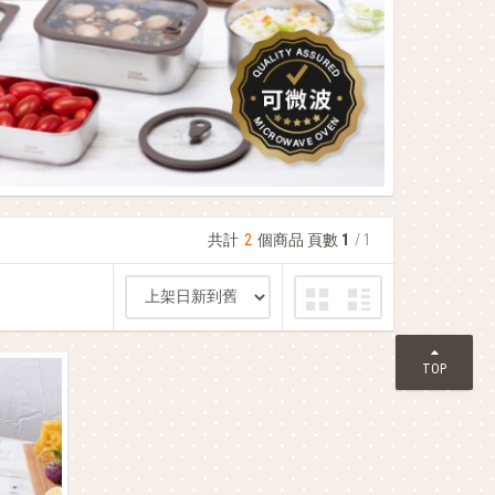
共計
2
個商品 頁數
1
/ 1
TOP