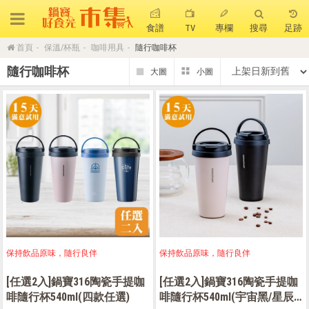
食譜
TV
專欄
搜尋
足跡
首頁
保溫/杯瓶
咖啡用具
隨行咖啡杯
搜 尋
隨行咖啡杯
熱門搜尋
聚油不沾鍋
全球通吹風機
陶瓷不沾電鍋
珍珠粗吸管杯
可微波保鮮盒
大理石不沾鍋
分隔便當盒
金鑽不沾鍋
氣炸烤箱
保持飲品原味，隨行良伴
保持飲品原味，隨行良伴
[任選2入]鍋寶316陶瓷手提咖
[任選2入]鍋寶316陶瓷手提咖
啡隨行杯540ml(四款任選)
啡隨行杯540ml(宇宙黑/星辰