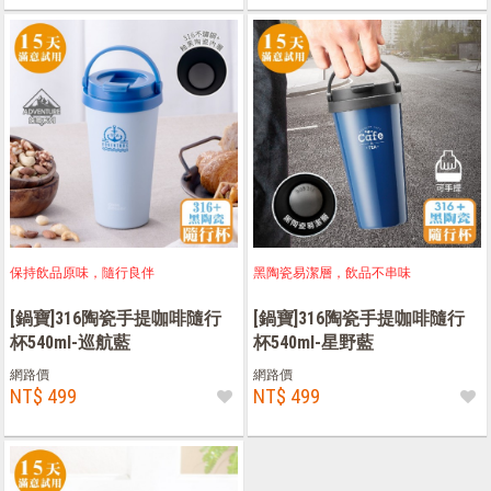
保持飲品原味，隨行良伴
黑陶瓷易潔層，飲品不串味
[鍋寶]316陶瓷手提咖啡隨行
[鍋寶]316陶瓷手提咖啡隨行
杯540ml-巡航藍
杯540ml-星野藍
網路價
網路價
NT$ 499
NT$ 499