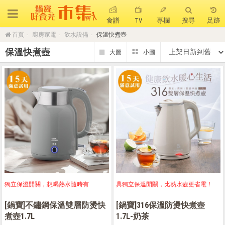
食譜
TV
專欄
搜尋
足跡
首頁
廚房家電
飲水設備
保溫快煮壺
搜 尋
保溫快煮壺
熱門搜尋
聚油不沾鍋
全球通吹風機
陶瓷不沾電鍋
珍珠粗吸管杯
可微波保鮮盒
大理石不沾鍋
分隔便當盒
金鑽不沾鍋
氣炸烤箱
獨立保溫開關，想喝熱水隨時有
具獨立保溫開關，比熱水壺更省電！
[鍋寶]不鏽鋼保溫雙層防燙快
[鍋寶]316保溫防燙快煮壺
煮壺1.7L
1.7L-奶茶