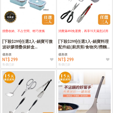
摺疊收納、不占空間、輕巧便攜
消費滿490免運費，再享15天滿意試用
[下殺$299]任選2入-鍋寶可微
[下殺$299]任選3入-鍋寶料理
波矽膠摺疊保鮮盒
配件組(廚房剪/食物夾/撈麵
(640ml/930ml/1450ml)
杓/不鏽鋼圓鏟/大叉子)
優惠價
優惠價
NT$ 299
NT$ 299
售價已折
售價已折