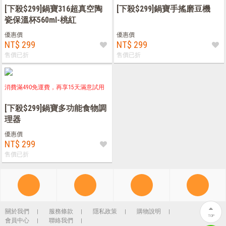
[下殺$299]鍋寶316超真空陶
[下殺$299]鍋寶手搖磨豆機
瓷保溫杯560ml-桃紅
優惠價
優惠價
NT$ 299
NT$ 299
售價已折
售價已折
消費滿490免運費，再享15天滿意試用
[下殺$299]鍋寶多功能食物調
理器
優惠價
NT$ 299
售價已折
關於我們
服務條款
隱私政策
購物說明
TOP
會員中心
聯絡我們