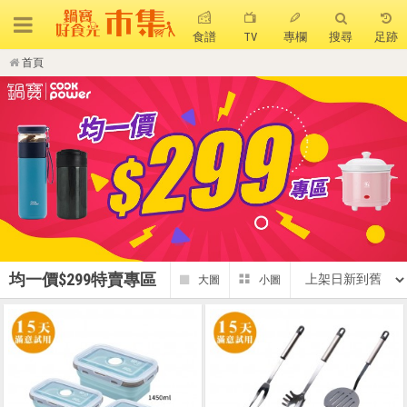
食譜
TV
專欄
搜尋
足跡
首頁
搜 尋
熱門搜尋
聚油不沾鍋
全球通吹風機
陶瓷不沾電鍋
珍珠粗吸管杯
可微波保鮮盒
大理石不沾鍋
分隔便當盒
金鑽不沾鍋
氣炸烤箱
均一價$299特賣專區