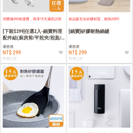
消費滿490免運費，再享15天滿意試用
食品級安全矽膠材質，耐熱200℃
[下殺$299]任選2入-鍋寶料理
[鍋寶]矽膠耐熱鍋鏟
配件組(廚房剪/平煎夾/煎匙/
湯勺/漏勺)
優惠價
優惠價
NT$ 299
NT$ 299
售價已折
售價已折