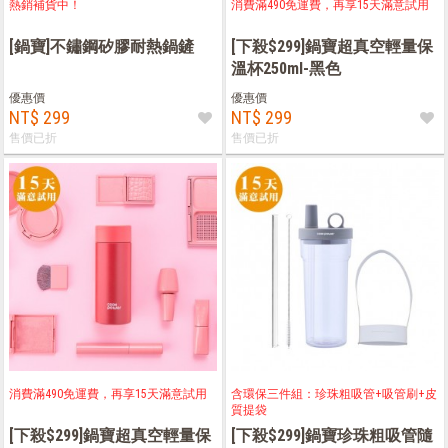
熱銷補貨中！
消費滿490免運費，再享15天滿意試用
[鍋寶]不鏽鋼矽膠耐熱鍋鏟
[下殺$299]鍋寶超真空輕量保
溫杯250ml-黑色
優惠價
優惠價
NT$ 299
NT$ 299
售價已折
售價已折
消費滿490免運費，再享15天滿意試用
含環保三件組：珍珠粗吸管+吸管刷+皮
質提袋
[下殺$299]鍋寶超真空輕量保
[下殺$299]鍋寶珍珠粗吸管隨