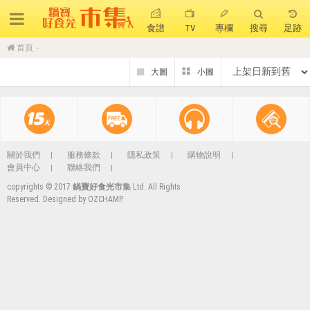
食譜
TV
專欄
搜尋
足跡
首頁
搜 尋
熱門搜尋
聚油不沾鍋
全球通吹風機
陶瓷不沾電鍋
珍珠粗吸管杯
可微波保鮮盒
大理石不沾鍋
關於我們
服務條款
隱私政策
購物說明
會員中心
聯絡我們
分隔便當盒
金鑽不沾鍋
氣炸烤箱
copyrights © 2017
鍋寶好食光市集
Ltd. All Rights
Reserved. Designed by
OZCHAMP
.