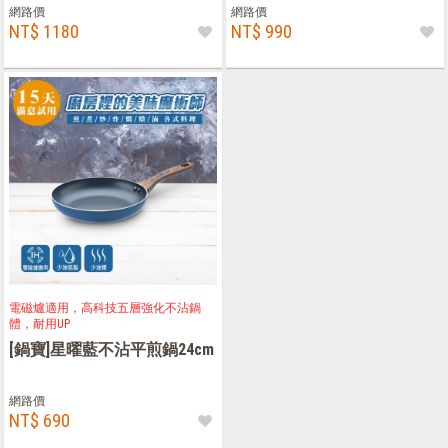
網路價
網路價
NT$ 1180
NT$ 990
電磁爐適用，高科技五層強化不沾鍋
體，耐用UP
[鍋寶]星曜藍不沾平煎鍋24cm
網路價
NT$ 690