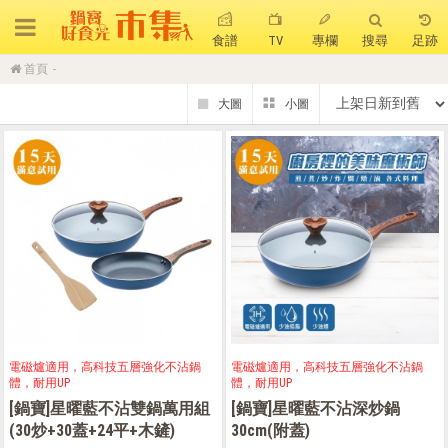
食譜
TV
專欄
搜尋
足跡
首頁
搜 尋
熱門搜尋
聚油不沾鍋
全球通吹風機
陶瓷不沾電鍋
珍珠粗吸管杯
可微波保鮮盒
大理石不沾鍋
分隔便當盒
金鑽不沾鍋
氣炸烤箱
電磁爐適用，高科技五層強化不沾鍋
電磁爐適用，高科技五層強化不沾鍋
體，耐用UP
體，耐用UP
[鍋寶]星曜藍不沾雙鍋萬用組
[鍋寶]星曜藍不沾深炒鍋
(30炒+30蓋+24平+木鏟)
30cm(附蓋)