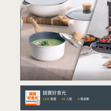
鍋寶好食光
1105
食譜
91
人氣
0
餐桌數