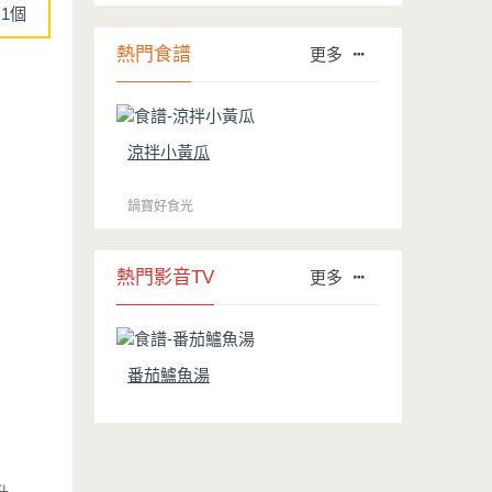
行榜的前幾名。然而如何用得正確、用得
1個
久，本文歸納出10點小撇步，立馬告訴
您！
熱門食譜
更多
涼拌小黃瓜
鍋寶好食光
熱門影音TV
更多
番茄鱸魚湯