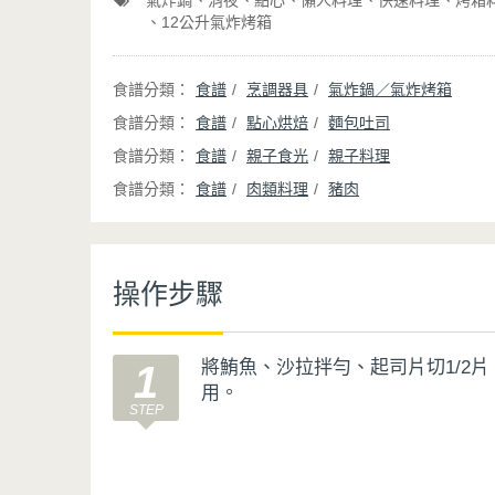
氣炸鍋
消夜
點心
懶人料理
快速料理
烤箱
12公升氣炸烤箱
食譜
烹調器具
氣炸鍋／氣炸烤箱
食譜
點心烘焙
麵包吐司
食譜
親子食光
親子料理
食譜
肉類料理
豬肉
操作步驟
將鮪魚、沙拉拌勻、起司片切1/2
1
用。