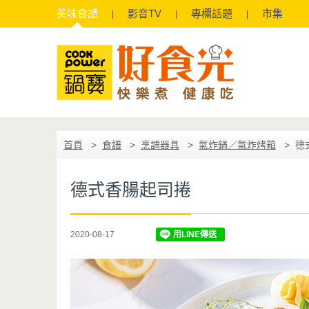
美味
食譜
影音
TV
專欄
話題
市集
首頁
食譜
烹調器具
氣炸鍋／氣炸烤箱
德
德式香腸起司捲
2020-08-17