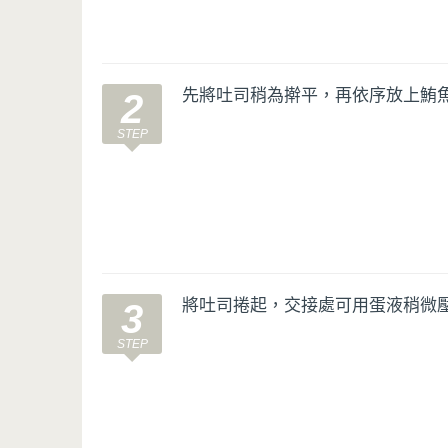
先將吐司稍為擀平，再依序放上鮪
2
將吐司捲起，交接處可用蛋液稍微
3