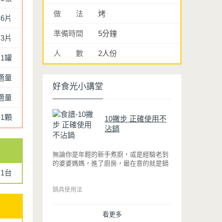
做 法
烤
6片
準備時間
5分鐘
3片
人 數
2人份
1罐
適量
好食光小講堂
適量
1顆
10撇步 正確使用不
沾鍋
無論你是年輕的新手煮廚，或是經驗老到
的婆婆媽媽，進了廚房，最在意的就是鍋
1台
具能不能幫助你快狠準的料理完一餐。自
從不沾鍋問世，解決了雞蛋、魚肉等沾鍋
的問題後，就深受普羅大眾的喜愛，而鍋
鍋具使用法
寶為了讓大家食得安心放心，更將不沾鍋
具送交SGS檢驗，獲得國家認證。也因此
看更多
金鑽不沾系列的鍋具，更年年穩居銷售排