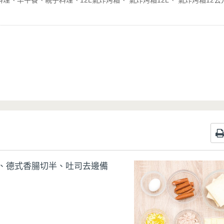
料理
早午餐
親子料理
12L氣炸烤箱
氣炸烤箱12L
氣炸烤箱12公
片、德式香腸切半、吐司去邊備