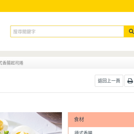
式香腸起司捲
返回上一頁
食材
德式香腸