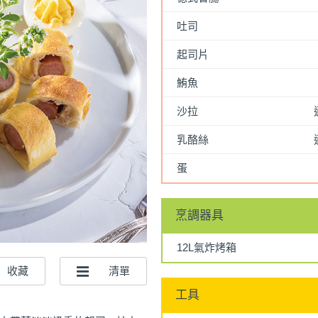
吐司
起司片
鮪魚
沙拉
乳酪絲
蛋
烹調器具
12L氣炸烤箱
工具