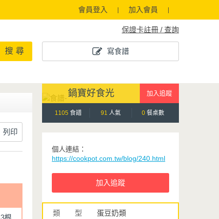
會員登入
加入會員
保證卡註冊 / 查詢
搜 尋
寫食譜
鍋寶好食光
1105
食譜
91
人氣
0
餐桌數
列印
個人連結：
https://cookpot.com.tw/blog/240.html
類 型
蛋豆奶類
3根