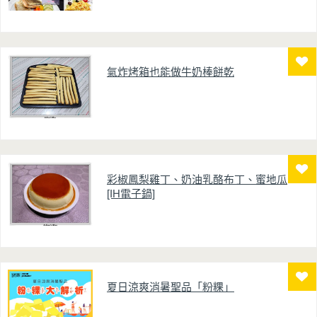
氣炸烤箱也能做牛奶棒餅乾
彩椒鳳梨雞丁、奶油乳酪布丁、蜜地瓜
[IH電子鍋]
夏日涼爽消暑聖品「粉粿」