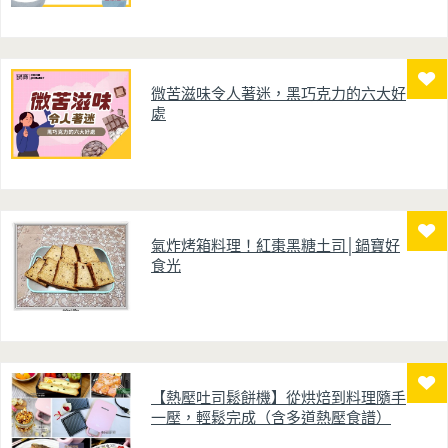
微苦滋味令人著迷，黑巧克力的六大好
處
氣炸烤箱料理！紅棗黑糖土司│鍋寶好
食光
【熱壓吐司鬆餅機】從烘焙到料理隨手
一壓，輕鬆完成（含多道熱壓食譜）