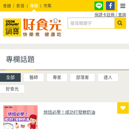
食譜
影音
專欄
市集
保證卡註冊 / 查詢
專欄話題
全部
醫師
專家
部落客
達人
好食光
烘焙必學！成功打發鮮奶油