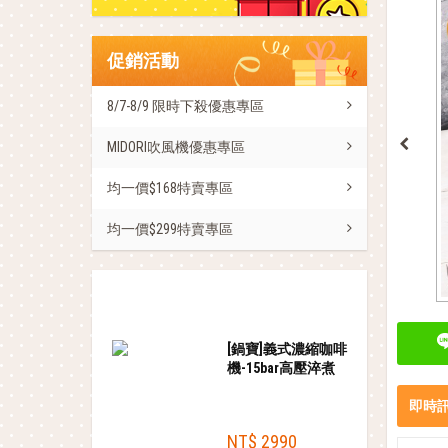
促銷活動
8/7-8/9 限時下殺優惠專區
MIDORI吹風機優惠專區
均一價$168特賣專區
均一價$299特賣專區
熱銷商品
[鍋寶]義式濃縮咖啡
機-15bar高壓淬煮
即時
NT$ 2990