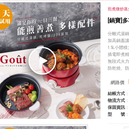
煎煮燉炒蒸
[鍋寶]
分離式湯
加高鍋蓋
1.5L小
插電即煮
無段式火
防乾燒、
網路價
結帳方式
：
物流方式
：
保固資訊
：
型 號
：