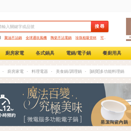
搜 尋
搜 尋
門
聚油不沾鍋
全球通吹風機
陶瓷不沾電鍋
珍珠粗吸管杯
可微
保鮮盒
大理石不沾鍋
分隔便當盒
金鑽不沾鍋
氣炸烤箱
廚房家電
各式鍋具
電鍋/電子鍋
餐廚用具
廚房家電
料理電器
美食鍋/調理鍋
[鍋寶]多功能料理鍋