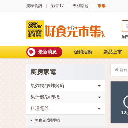
美味食譜
影音TV
專欄話題
市集
熱
熱門搜尋
波
聚油不沾鍋
最新消息
促銷活動
新品上市
全球通吹風機
陶瓷不沾電鍋
珍珠粗吸管杯
首頁
廚房家電
可微波保鮮盒
大理石不沾鍋
分隔便當盒
氣炸鍋/氣炸烤箱
金鑽不沾鍋
果汁機/調理機
氣炸烤箱
料理電器
美食鍋/調理鍋