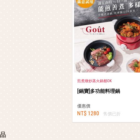
煎煮燉炒蒸火鍋都OK
[鍋寶]多功能料理鍋
優惠價
NT$ 1280
售價已折
品