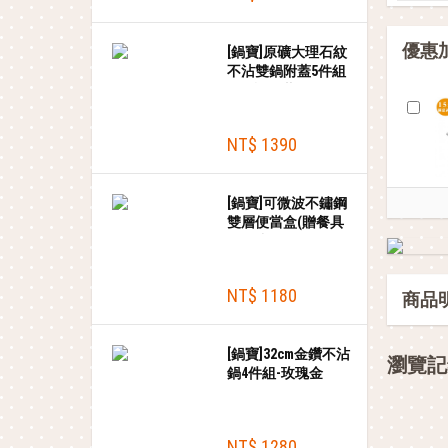
優惠
[鍋寶]原礦大理石紋
不沾雙鍋附蓋5件組
(30炒+30蓋+20湯
+20蓋+木鏟)+贈砧
板刀具組
NT$ 1390
[鍋寶]可微波不鏽鋼
雙層便當盒(贈餐具
組)-2入組
NT$ 1180
商品
[鍋寶]32cm金鑽不沾
瀏覽記
鍋4件組-玫瑰金
NT$ 1280