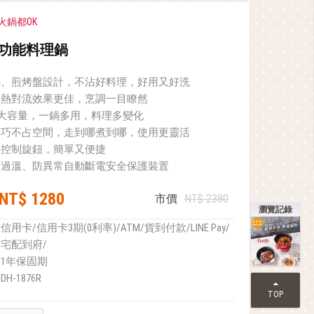
火鍋都OK
多功能料理鍋
鍋、煎烤盤設計，不沾好料理，好用又好洗
讓熱對流效果更佳，烹調一目瞭然
體積大容量，一鍋多用，料理多變化
精巧不占空間，走到哪煮到哪，使用更靈活
力控制旋鈕，簡單又便捷
防過溫、防異常自動斷電安全保護裝置
NT$ 1280
市價
NT$ 2380
瀏覽記錄
信用卡/信用卡3期(0利率)/ATM/貨到付款/LINE Pay/
宅配到府/
1年保固期
DH-1876R
TOP