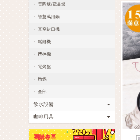
電陶爐/電晶爐
智慧萬用鍋
真空封口機
鬆餅機
攪拌機
電烤盤
燉鍋
全部
飲水設備
咖啡用具
團購專區