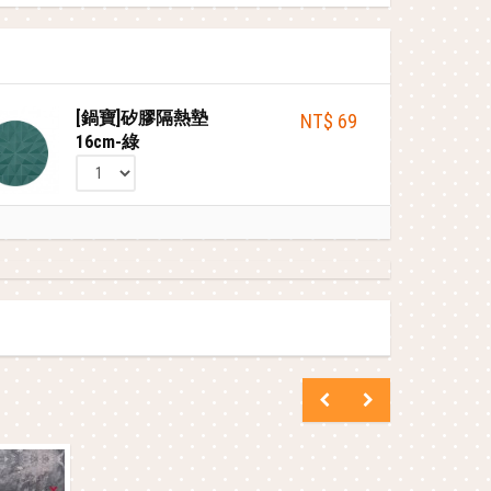
[鍋寶]矽膠隔熱墊
NT$ 69
16cm-綠