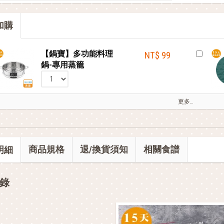
部落客的星級料理，就靠這台IH電子鍋
加購
會員獨享 滿千折百！
【鍋寶】多功能料理
NT$ 99
鍋-專用蒸籠
更多…
商品規格
退/換貨須知
相關食譜
明細
錄