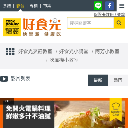
食譜
影音
專欄
市集
保證卡註冊 / 查詢
好食光烹飪教室
好食光小講堂
阿芳小教室
吹風機小教室
影片列表
最新
熱門
3:10