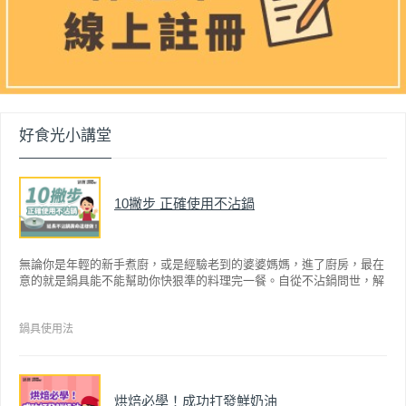
好食光小講堂
10撇步 正確使用不沾鍋
無論你是年輕的新手煮廚，或是經驗老到的婆婆媽媽，進了廚房，最在
意的就是鍋具能不能幫助你快狠準的料理完一餐。自從不沾鍋問世，解
決了雞蛋、魚肉等沾鍋的問題後，就深受普羅大眾的喜愛，而鍋寶為了
讓大家食得安心放心，更將不沾鍋具送交SGS檢驗，獲得國家認證。也
因此金鑽不沾系列的鍋具，更年年穩居銷售排行榜的前幾名。然而如何
鍋具使用法
用得正確、用得久，本文歸納出10點小撇步，立馬告訴您！
烘焙必學！成功打發鮮奶油