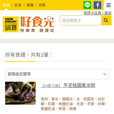
食譜
影音
專欄
市集
保證卡註冊 / 查詢
所有食譜，共有2筆：
進階設定選項
芋泥桂圓紫米粽
【IH電子鍋】
食材：紫米、圓糯米、水、桂圓肉、白砂
糖、紅糖、無鹽奶油、米酒、芋頭、砂糖、
無鹽奶油、粽葉、粽繩