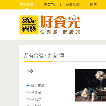
美味
食譜
影音
TV
專欄
話題
市集
所有食譜，共有2筆：
排序
綜合推薦
依收藏
依點閱