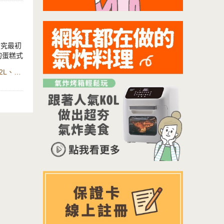
圓球狀後
雪球，成
考究最初
的蛋
糕
式
食材：低筋麵粉、奶油、糖粉、鹽、鍋寶數位萬用氣炸烤箱22L、對流烤網
奇餅乾會
，很適合