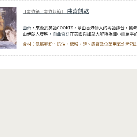
作，享受製作聖誕甜點的樂趣，只要將所有材料混合，搓成
用氣炸烤箱烘烤，最後撒上糖粉，就完成雪花紛飛的可愛小
曲奇餅乾
【氣炸鍋／氣炸烤箱】
為賞心悅目的聖誕小點。
曲奇
，來源於英語COOKIE，是由香港傳入的粵語譯音，
據
由伊朗人發明
，而曲奇餅
在美國與加拿大解釋為細小而扁平
餅乾，口感不過度酥脆且風味香甜，深受大眾喜愛。
曲奇餅乾的麵糰濕潤度
將會
影響擠花
的成功與否
，成功的曲
呈現外觀稜線明顯的花紋
，
但口感鬆脆適中，由於小巧可愛
將數個小餅乾包裝成一小袋，做為伴手禮物。