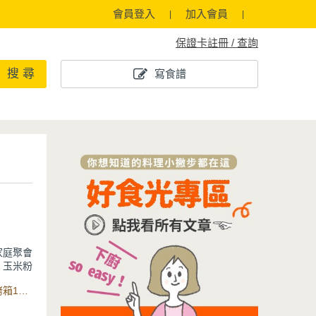
會員登入
加入會員
保證卡註冊 / 查詢
搜 尋
寫食譜
家庭聚會
、玉米粉
就是個完
食材：無鹽奶油、糖粉、玉米粉、低筋麵粉、智能健康氣炸烤箱12L、瀝油不沾烤盤
起動手製