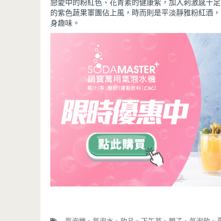
戀愛中的粉紅色、花青素的健康紫，加入刺激感十足
的紫色蔬果軍團佔上風，時而則是平淡靜雅粉紅酒，
身趣味。