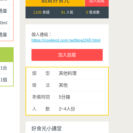
鍋寶好食光
適量
1106
食譜
91
人氣
0
餐桌數
0ml
適量
個人連結：
https://cookpot.com.tw/blog/240.html
1台
類 型
其他料理
1個
做 法
其他
準備時間
5分鐘
人 數
2~4人份
好食光小講堂