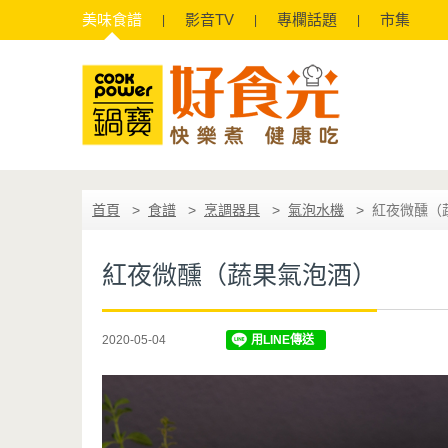
美味
食譜
影音
TV
專欄
話題
市集
首頁
食譜
烹調器具
氣泡水機
紅夜微醺（
紅夜微醺（蔬果氣泡酒）
2020-05-04