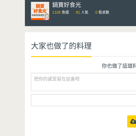
鍋寶好食光
1106
食譜
91
人氣
0
餐桌數
大家也做了的料理
你也做了這道