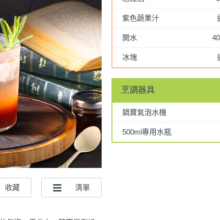
紫色蔬果汁
開水
40
冰塊
烹調器具
鍋寶氣泡水機
500ml專用水瓶