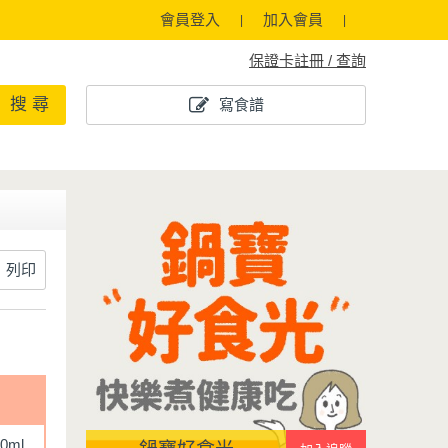
會員登入
加入會員
保證卡註冊 / 查詢
搜 尋
寫食譜
列印
0ml