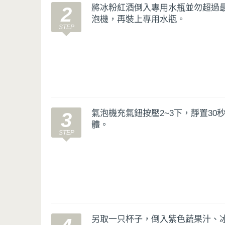
將冰粉紅酒倒入專用水瓶並勿超過
2
泡機，再裝上專用水瓶。
氣泡機充氣鈕按壓2~3下，靜置3
3
體。
另取一只杯子，倒入紫色蔬果汁、