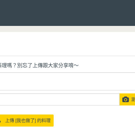
料理嗎？別忘了上傳跟大家分享唷～
瀏
上傳 [我也做了] 的料理