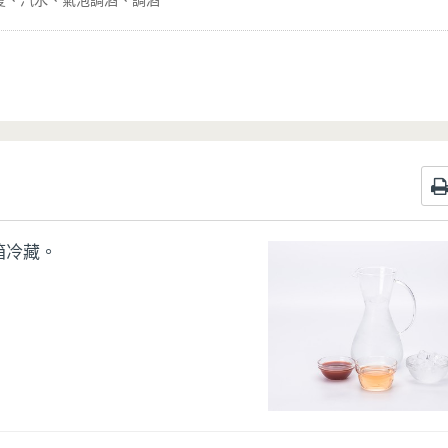
夏
汽水
氣泡調酒
調酒
箱冷藏。