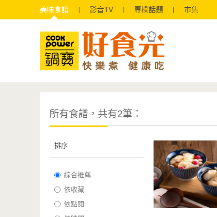
美味
食譜
影音
TV
專欄
話題
市集
所有食譜，共有2筆：
排序
綜合推薦
依收藏
依點閱