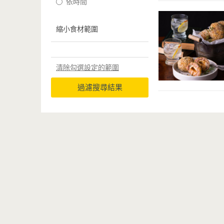
依時間
縮小食材範圍
清除勾選設定的範圍
過濾搜尋結果