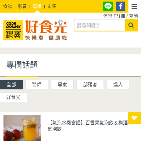
食譜
影音
專欄
市集
保證卡註冊 / 查詢
專欄話題
全部
醫師
專家
部落客
達人
好食光
【氣泡水機食譜】百香果氣泡飲＆梅酒
氣泡飲