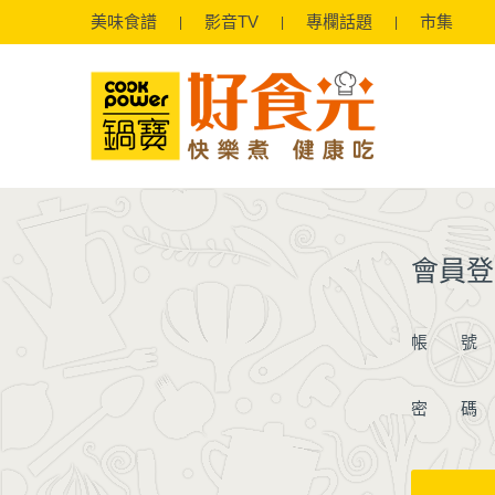
美味
食譜
影音
TV
專欄
話題
市集
會員登
帳 號
密 碼