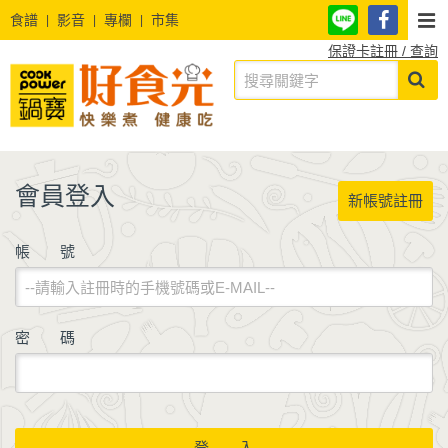
食譜
影音
專欄
市集
保證卡註冊 / 查詢
會員登入
新帳號註冊
帳 號
密 碼
登 入