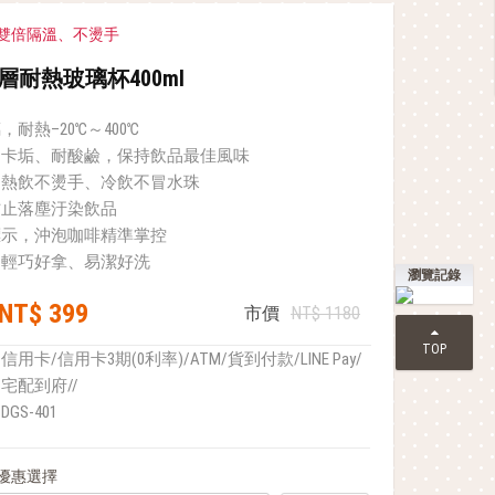
雙倍隔溫、不燙手
雙層耐熱玻璃杯400ml
耐熱–20℃～400℃
不卡垢、耐酸鹼，保持飲品最佳風味
，熱飲不燙手、冷飲不冒水珠
防止落塵汙染飲品
標示，沖泡咖啡精準掌控
、輕巧好拿、易潔好洗
瀏覽記錄
NT$ 399
市價
NT$ 1180
TOP
信用卡/信用卡3期(0利率)/ATM/貨到付款/LINE Pay/
宅配到府//
DGS-401
優惠選擇