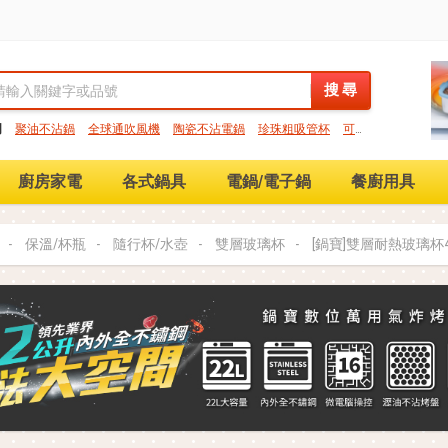
搜 尋
搜 尋
門
聚油不沾鍋
全球通吹風機
陶瓷不沾電鍋
珍珠粗吸管杯
可微
保鮮盒
大理石不沾鍋
分隔便當盒
金鑽不沾鍋
氣炸烤箱
廚房家電
各式鍋具
電鍋/電子鍋
餐廚用具
保溫/杯瓶
隨行杯/水壺
雙層玻璃杯
[鍋寶]雙層耐熱玻璃杯40