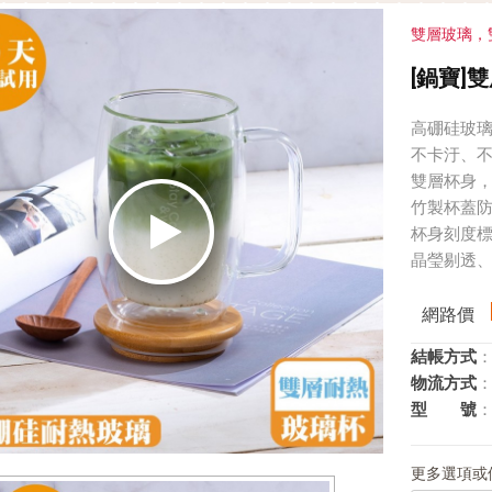
雙層玻璃，
[鍋寶]
高硼硅玻璃，
不卡汙、
雙層杯身
竹製杯蓋
杯身刻度
晶瑩剔透
網路價
結帳方式
：
物流方式
：
型 號
：
更多選項或