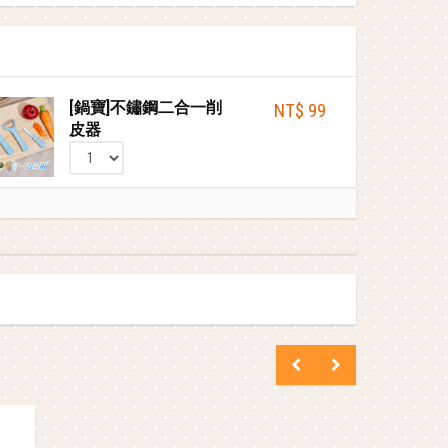
[鍋寶]不鏽鋼二合一削
NT$ 99
皮器