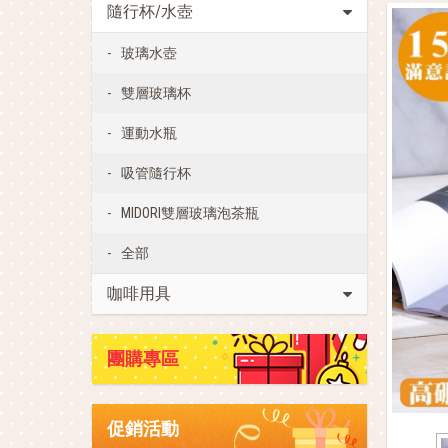
隨行杯/水壺
玻璃水壺
雙層玻璃杯
運動水瓶
吸管隨行杯
MIDORI雙層玻璃泡茶瓶
全部
咖啡用具
團購專區
促銷活動