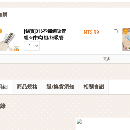
部落客的電鍋料理，蒸的很簡單
加購
部落客的星級料理，就靠這台IH電子鍋
[鍋寶]316不鏽鋼吸管
NT$ 99
組-5件式(粗/細吸管
+清潔刷+封膜刀片+束
口袋)
更多…
商品規格
退/換貨須知
相關食譜
明細
錄