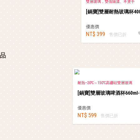
雙層玻璃，雙倍隔溫、不燙手
[鍋寶]雙層耐熱玻璃杯400
優惠價
NT$ 399
售價已折
品
耐熱–20℃～150℃高硼硅雙層玻璃
[鍋寶]雙層玻璃啤酒杯660ml
優惠價
NT$ 599
售價已折