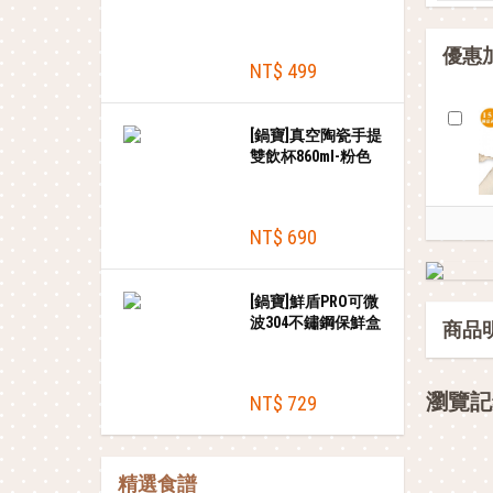
優惠
NT$ 499
[鍋寶]真空陶瓷手提
雙飲杯860ml-粉色
+贈tritan吸管
NT$ 690
[鍋寶]鮮盾PRO可微
波304不鏽鋼保鮮盒
商品
2件組(600ml*2)
瀏覽記
NT$ 729
精選食譜