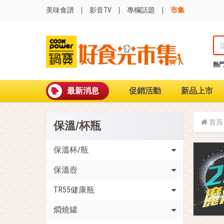
美味食譜
影音TV
專欄話題
市集
熱
熱門搜尋
波
聚油不沾鍋
最新消息
促銷活動
新品上市
全球通吹風機
陶瓷不沾電鍋
珍珠粗吸管杯
首頁
保溫/杯瓶
可微波保鮮盒
大理石不沾鍋
分隔便當盒
保溫杯/瓶
金鑽不沾鍋
保溫壺
氣炸烤箱
TR55健康瓶
燜燒罐