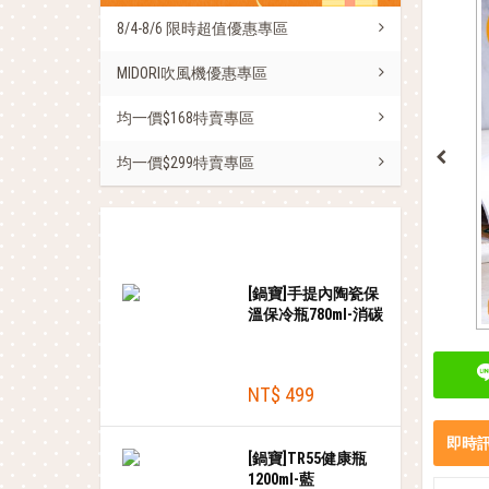
8/4-8/6 限時超值優惠專區
MIDORI吹風機優惠專區
均一價$168特賣專區
均一價$299特賣專區
熱銷商品
[鍋寶]手提內陶瓷保
溫保冷瓶780ml-消碳
黑
NT$ 499
即時
[鍋寶]TR55健康瓶
1200ml-藍