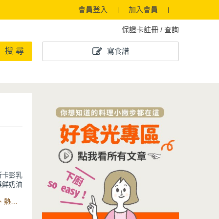
會員登入
加入會員
保證卡註冊 / 查詢
搜 尋
寫食譜
斯卡彭乳
與鮮奶油
盈不厚
食材：動物性鮮奶油 、黑糖粉、嫩豆腐、手指餅乾、抹茶粉、熱水、抹茶粉、黃豆粉、多功能電動攪拌棒、耐熱玻璃保鮮盒
，層次更