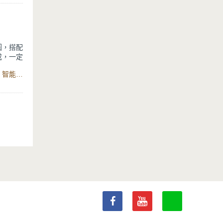
新手也
圓，搭配
成，一定
食材：生黃豆、水、寒天粉、糖、老薑、水、黑糖、小湯圓、智能全營養調理機
輕鬆做出
，搭配Q
豆香、薑
溫暖古早