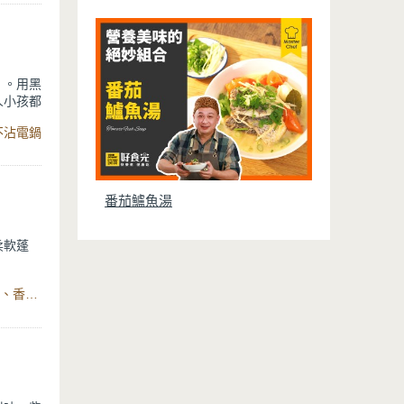
~在家
。
」。用黑
人小孩都
不沾電鍋
想讓發糕
保持大火
是年節拜
番茄鱸魚湯
柔軟蓬
味，就能
食材：雞蛋、植物油、水(牛奶)、糖、低筋麵粉、無鋁泡打粉、香菜、花生粉(醬)、白芝麻、黑芝麻、紅(白)糖、日式原木黑鍛不沾煎鍋30cm
，熱熱
悉又溫暖