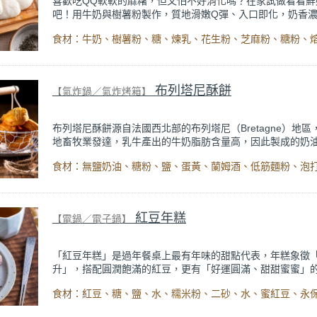
喜歡吃QQ軟軟的麻糬，但又怕不好消化嗎？在家試做看看鮮
吧！用牛奶與樹薯粉製作，質地滑嫩Q彈、入口即化，奶香
黏牙，吃起來清爽順口。材料簡單，甜度剛剛好，在家就能
成，親子DIY或下午茶點心都適合。
一般麻糬多以糯米製成，口感較黏有嚼勁；而鮮奶麻糬口感
適合小朋友與長輩食用，也更容易消化，搭配花生粉或芝麻
豐富、層次分明，保留傳統麻糬風味，吃起來卻安心無負擔
布列塔尼酥餅
【氣炸鍋／氣炸烤箱】
布列塔尼酥餅源自法國西北部的布列塔尼（Bretagne）地區
地畜牧業發達，乳牛產出的牛奶脂肪含量高，因此製成的奶
別濃郁，也因為奶油品質極佳，原料以奶油為主的布列塔尼
其中經典。
高比例奶油與蛋黃讓酥餅色澤金黃，一入口先是酥脆，接著
開，帶出濃郁奶香與淡淡堅果杏仁風味，尾韻微鹹更襯托甜
即化、層次簡單卻耐吃，無論搭配咖啡、紅茶都優雅又迷人
紅豆年糕
【電鍋／電子鍋】
「紅豆年糕」是過年餐桌上最有年味的甜點代表，年糕象徵
升」，搭配圓潤飽滿的紅豆，更有「好運圓滿、甜甜蜜蜜」
意。
自己熬煮蜜紅豆，不加人工香料與色素，保留紅豆原本的顆
營養，甜度溫和不膩口，吃起來比外面賣的更安心。糯米年