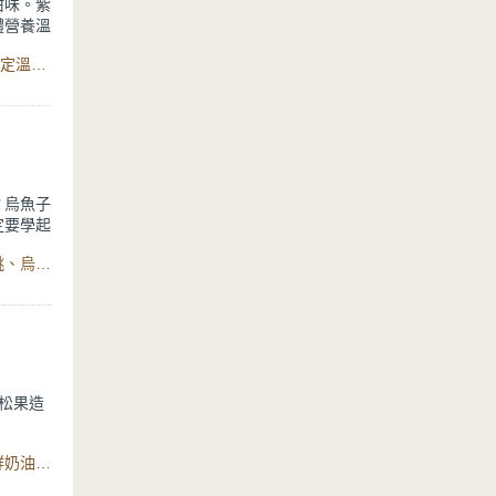
甜味。紫
體營養溫
食材：紫米(黑糯米)、圓糯米、蓮子、水、冰糖、智慧型舒肥定溫萬用鍋6L
？烏魚子
定要學起
食材：棉花糖、無鹽奶油、奇福餅乾、奶粉、蔓越莓乾、核桃、烏魚子、鹹蛋黃、Minttu系列不沾鑄造深炒鍋、智能健康氣炸烤箱12L
加口感，
莓果的酸
人。不用
手禮都超
松果造
型，再插
食材：黑巧克力、無鹽奶油、糖、蛋、可可粉、低筋麵粉、鮮奶油、巧克力脆片、數位萬用氣炸烤箱22L
微甜大人