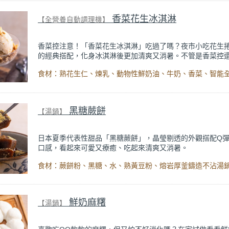
浸泡抹茶液的手指餅乾增加濕潤口感，每一口都能吃到淡淡
相較於傳統提拉米蘇，這款更清爽、更低負擔，無論是下午
香菜花生冰淇淋
【全營養自動調理機】
甜點，或是正在控制飲食卻想滿足甜點胃的你，都能大口享
癒又健康的日系點心。
香菜控注意！「香菜花生冰淇淋」吃過了嗎？夜市小吃花生
的經典搭配，化身冰淇淋後更加清爽又消暑。不管是香菜控
嘗鮮的人，都一定要試試！
用營養調理機就能在家做出冰淇淋！把花生、鮮奶油、牛奶
製成細緻冰淇淋基底，最後再加入香菜一起攪打後再拿去冰
成！一入口是花生濃厚的堅果香，口感滑順細膩，搭配香菜
新草本香氣，讓整體更豐富有層次，甜而不膩超涮嘴。
黑糖蕨餅
【湯鍋】
日本夏季代表性甜品「黑糖蕨餅」，晶瑩剔透的外觀搭配Q
口感，看起來可愛又療癒、吃起來清爽又消暑。
只要蕨餅粉、黑糖與水三種主要材料，簡單三步驟就能在家
成！蕨餅入口冰涼柔軟，帶有彈牙的Q勁，咀嚼時散發淡淡
氣，再裹上香濃黃豆粉增加層次感，清爽低熱量，是大人小
的健康日系甜品。
鮮奶麻糬
【湯鍋】