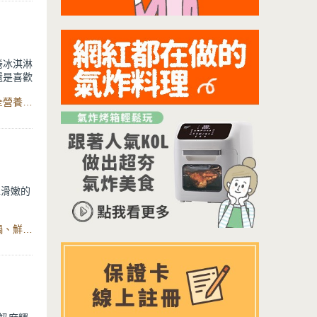
的茶香。
茶、飯後
受這份療
捲冰淇淋
還是喜歡
食材：熟花生仁、煉乳、動物性鮮奶油、牛奶、香菜、智能全營養調理機、鮮盾PRO可微波304不鏽鋼保鮮盒
與煉乳打
凍就完
獨特的清
彈滑嫩的
輕鬆完
食材：蕨餅粉、黑糖、水、熟黃豆粉、熔岩厚釜鑄造不沾湯鍋、鮮盾PRO可微波304不鏽鋼保鮮盒
黑糖香
孩都會愛