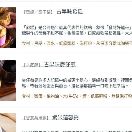
軟彈牙，融合蜜紅豆的自然甘甜，每一口都是過年的幸福滋味
用電鍋就能輕鬆完成，減糖健康少負擔，又有滿滿年節氣氛
古早味發糕
【電鍋／電子鍋】
「發糕」是台灣過年最具代表性的糕點，象徵「發財好運來
糖製作的發糕不甜不膩、香氣濃郁，口感鬆軟帶點彈性，大
愛吃。
食材：黑糖、溫水、低筋麵粉、泡打粉、永保潔分離式陶瓷
在家自己做不但材料單純、少添加更健康，做法也很簡單！
發得漂亮的小撇步就是：蒸鍋水一定要大滾再放入，並全程
不掀蓋，這樣蒸出來的發糕就會很蓬鬆，成功率超高，不管
拜或是當作點心都很討喜。
古早味麥仔煎
【平底鍋】
麥仔煎是許多人記憶中的街頭小點心，邊緣煎到微酥、裡面
鬆，帶著淡淡蛋香與麵香，搭配濃郁餡料一口咬下超幸福。
自己在家做很簡單，只要調好麵糊，準備自己喜歡的餡料口
輕鬆完成~表層點綴的香菜跟花生超級配，甜香濃郁又不膩口
吃最迷人！外酥內軟、香氣滿滿又層次豐富，每一口都是熟
的幸福滋味。
紫米蓮蓉粥
【智慧萬用鍋】