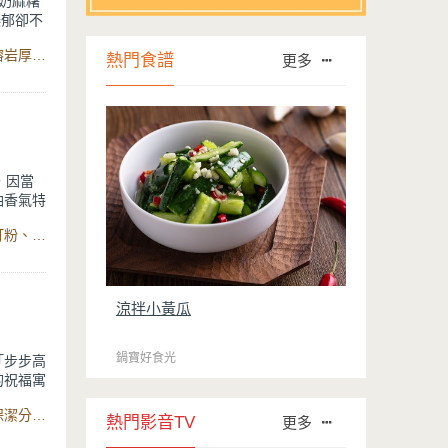
奶麻糬
濃郁卻不
輕鬆完
食材：牛奶、樹薯粉、糖、煉乳、花生粉、芝麻粉、糖粉、熔岩厚釜鑄造不沾湯鍋
熱門食譜
更多
柔軟，很
粉，香氣
！
，因當
油香氣特
酥餅正是
食材：無鹽奶油、糖粉、鹽、蛋黃、蘭姆酒、低筋麵粉、泡打粉、杏仁粉、數位萬用氣炸烤箱22L
在口中化
味，入口
。
涼拌小黃瓜
鍋寶好食光
「步步高
的祝福寓
食材：紅豆、糖、鹽、水、糯米粉、二砂、水、蜜紅豆、永保潔分離式陶瓷不沾電鍋
熱門影音TV
更多
粒口感與
糕口感Q