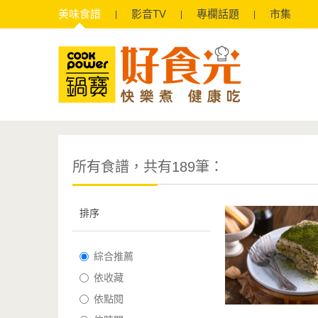
美味
食譜
影音
TV
專欄
話題
市集
所有食譜，共有189筆：
排序
綜合推薦
依收藏
依點閱