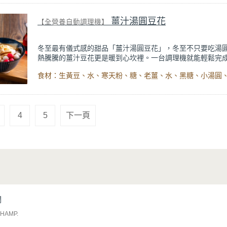
小孩都會愛~不僅外觀可愛、層次豐富，做法也超簡單，烘焙
能輕鬆完成，今年聖誕節來點療癒可愛的甜點吧。
薑汁湯圓豆花
【全營養自動調理機】
冬至最有儀式感的甜品「薑汁湯圓豆花」，冬至不只要吃湯
熱騰騰的薑汁豆花更是暖到心坎裡。一台調理機就能輕鬆完
要學起來！
不用泡黃豆、不需要鹽滷，用生黃豆搭配寒天粉，在家就能
手作豆花，用同一台調理機不只能做豆花，還能煮黑糖薑汁
彈小湯圓，甜而不膩、辛香暖胃剛剛好。這碗冬至甜品結合
香與黑糖香，入口柔嫩滑順、尾韻微辣回甘，是冬至必吃的
4
5
下一頁
味。
們
CHAMP
.