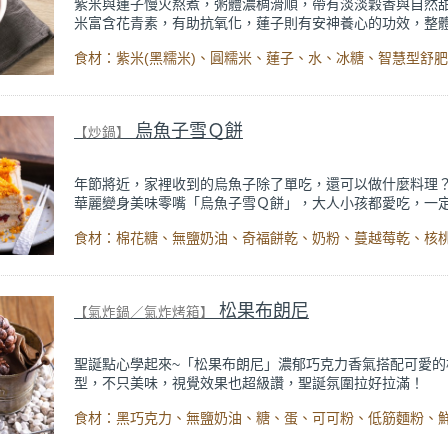
紫米與蓮子慢火熬煮，粥體濃稠滑順，帶有淡淡穀香與自然
米富含花青素，有助抗氧化，蓮子則有安神養心的功效，整
潤，適合日常養生或晚間食用。
烏魚子雪Ｑ餅
【炒鍋】
年節將近，家裡收到的烏魚子除了單吃，還可以做什麼料理
華麗變身美味零嘴「烏魚子雪Ｑ餅」，大人小孩都愛吃，一
來！
用棉花糖與奶油融化成雪Ｑ餅基底，搭配酥脆餅乾與堅果增
再撒上烤得香氣滿滿的烏魚子與鹹蛋黃，入口先是棉花糖和
甜口味，接著鹹香海味慢慢釋放，鹹甜交織、層次豐富超迷
複雜技巧，就能把高級年貨變成創意零嘴，年節招待、當伴
松果布朗尼
【氣炸鍋／氣炸烤箱】
有過年氣氛。
聖誕點心學起來~「松果布朗尼」濃郁巧克力香氣搭配可愛的
型，不只美味，視覺效果也超級讚，聖誕氛圍拉好拉滿！
烘烤好的布朗尼質地濕潤濃郁，趁餘溫捏碎後塑形成松果造
上巧克力脆片模擬松果葉片，一入口是滿滿的可可香，微苦