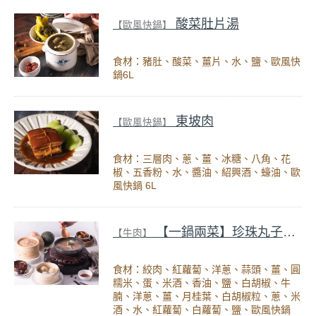
酸菜肚片湯
【歐風快鍋】
食材：豬肚、酸菜、薑片、水、鹽、歐風快
鍋6L
東坡肉
【歐風快鍋】
食材：三層肉、蔥、薑、冰糖、八角、花
椒、五香粉、水、醬油、紹興酒、蠔油、歐
風快鍋 6L
【一鍋兩菜】珍珠丸子&紅白蘿蔔牛腩湯
【牛肉】
食材：絞肉、紅蘿蔔、洋蔥、蒜頭、薑、圓
糯米、蛋、米酒、香油、鹽、白胡椒、牛
腩、洋蔥、薑、月桂葉、白胡椒粒、蔥、米
酒、水、紅蘿蔔、白蘿蔔、鹽、歐風快鍋