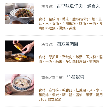
古早味瓜仔肉＋滷貢丸
【美食鍋】
食材：豬絞肉、蒜末、脆瓜(含汁)、蔥、貢
丸、水、香油、白胡椒粉、醬油、米酒、多
功能料理鍋、湯鍋、蒸籠
四方蔥肉餅
【美食鍋】
食材：蔥抓餅、豬絞肉、雞蛋、玉米粉、醬
油、米酒、蒜末、多功能料理鍋、煎烤盤
竹筍鹹粥
【電鍋／電子鍋】
食材：麻竹筍、乾香菇、紅蔥頭、米、水、
豬肉絲、蝦米、糖、鹽、醬油、米酒、萬用
316分離式電鍋