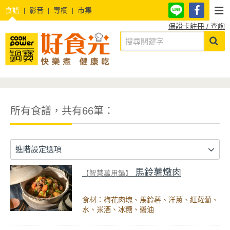
食譜
影音
專欄
市集
保證卡註冊 / 查詢
所有食譜，共有66筆：
進階設定選項
馬鈴薯燉肉
【智慧萬用鍋】
食材：梅花肉塊、馬鈴薯、洋蔥、紅蘿蔔、
水、米酒、冰糖、醬油