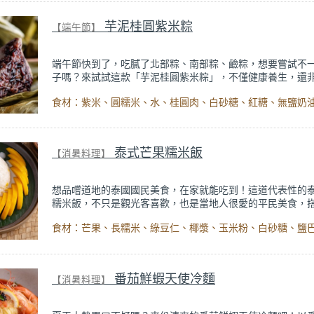
統的破布子、豆腐乳，再加入話梅提味，減少苦瓜的苦澀味
郁超下飯，是一道令人無法抗拒的家常美味！
芋泥桂圓紫米粽
【端午節】
端午節快到了，吃膩了北部粽、南部粽、鹼粽，想要嘗試不
子嗎？來試試這款「芋泥桂圓紫米粽」，不僅健康養生，還
味！
芋泥桂圓紫米粽是一個創意與傳統兼具的端午粽，結合了綿
和香甜的桂圓，口感豐富有層次、吃起來一點都不無聊，再
豐富的紫米和圓糯米，加入紅糖、白糖、奶油分別帶出不同
清爽不甜膩，對健康也不會太有負擔，好吃又養生的甜粽，
泰式芒果糯米飯
【消暑料理】
一定要試試看！
想品嚐道地的泰國國民美食，在家就能吃到！這道代表性的
糯米飯，不只是觀光客喜歡，也是當地人很愛的平民美食，
盛產的芒果，真的是泰好吃啦！
製作方式和準備材料都很簡單，先將浸泡好的糯米蒸熟，再
綠豆仁拌入，最後淋上用椰漿、玉米粉和糖煮成的甜椰漿，
果與軟糯的糯米完美結合，搭配爽口不死甜的醬汁，每一口
豐富的熱帶風情，重現泰國街頭的經典滋味。
番茄鮮蝦天使冷麵
【消暑料理】