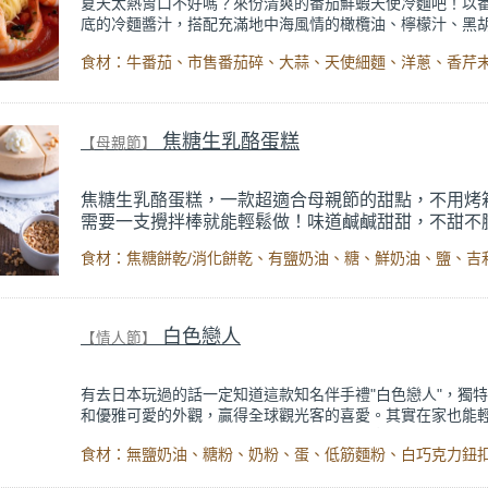
夏天太熱胃口不好嗎？來份清爽的番茄鮮蝦天使冷麵吧！以
底的冷麵醬汁，搭配充滿地中海風情的橄欖油、檸檬汁、黑
味，讓這道冷麵不只味道清新爽口，還兼顧了健康和美味。
醬汁選用新鮮的牛番茄和市售番茄碎，和蒜頭一起打碎後做
醬汁；麵條使用輕盈的天使細麵，帶有口感的同時，醬汁也
覆在麵條上，再搭配提味的香芹、九層塔和洋蔥，最後撒上
每一口都是滿滿的夏日風味，吃起來健康無負擔，喜歡異國
焦糖生乳酪蛋糕
【母親節】
一定要試試！
焦糖生乳酪蛋糕，一款超適合母親節的甜點，不用烤
需要一支攪拌棒就能輕鬆做！味道鹹鹹甜甜，不甜不
搭配黑咖啡或熱茶，媽媽一定超級愛！
餅乾底用市售的焦糖餅乾製作，簡單又方便；乳酪糊加了無
整體味道更清新爽口， 還有自製的苦甜焦糖醬，跟奶油乳酪
合，口感豐富有層次。重點是！製作過程超簡單，只需要攪
白色戀人
合、冷藏幾步驟就完成。這個母親節，自己做一個心意滿滿
【情人節】
慶祝吧！
有去日本玩過的話一定知道這款知名伴手禮"白色戀人"，獨
和優雅可愛的外觀，贏得全球觀光客的喜愛。其實在家也能
簡單的食材和步驟，烘焙新手能輕易上手，拿來當作情人節
常適合喔！