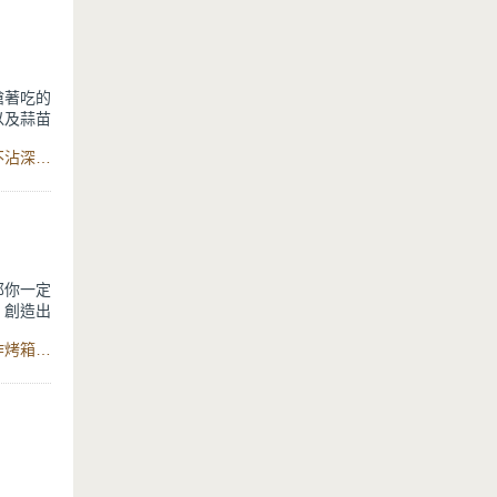
餅乾烘烤
！不管是
增添一份
搶著吃的
以及蒜苗
美味家常
食材：植物油、臘肉、雞蛋、蒜苗、白飯、白胡椒粉、鈦晶不沾深炒鍋
至香味出
適合作為
慶歡樂氛
那你一定
，創造出
，不僅方
食材：市售甜年糕、餛飩皮、麵粉、水、酸菜、智能健康氣炸烤箱12L、瀝油不沾烤盤
糯的美
一起享