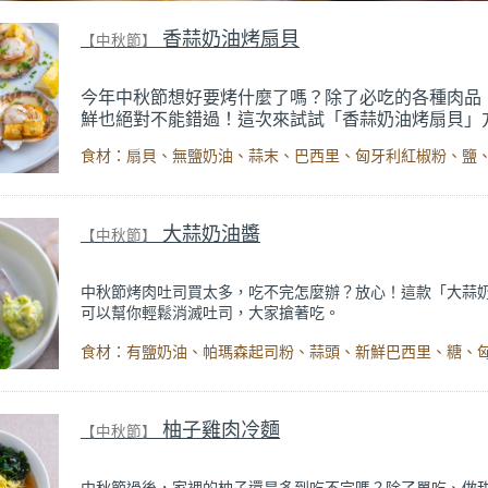
香蒜奶油烤扇貝
【中秋節】
今年中秋節想好要烤什麼了嗎？除了必吃的各種肉品
鮮也絕對不能錯過！這次來試試「香蒜奶油烤扇貝」
食用，鮮美多汁的扇貝，搭配自製的
香蒜檸檬奶油，
合蒜末和巴西里，加上檸檬的微酸，把海鮮的鮮味發
漓盡致。
「香蒜奶油烤扇貝」不僅味道豐富，還不用生火，用
大蒜奶油醬
【中秋節】
箱就能輕鬆搞定，食材簡單、烹調方便，是海鮮控中秋
的首選，跟家人朋友們一起好好享受吧！
中秋節烤肉吐司買太多，吃不完怎麼辦？放心！這款「大蒜
可以幫你輕鬆消滅吐司，大家搶著吃。
抹醬結合了有鹽奶油、濃郁的帕瑪森起司、新鮮的巴西里和
的匈牙利紅椒粉，每一口都能感受到大蒜的香氣和奶油的滑
通的吐司變成超涮嘴的點心。只需要把食材打碎混勻，就能
大蒜奶油醬，當作下午茶或是早餐都適合。
柚子雞肉冷麵
【中秋節】