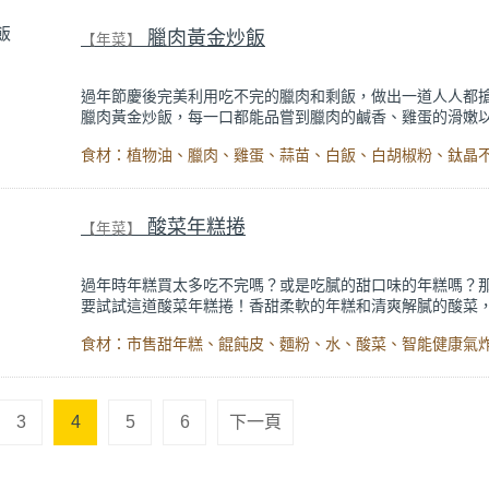
白色戀人是由輕盈酥脆的餅乾和香濃的白巧克力內餡組成，
至金黃酥脆，搭配融化成型的白巧克力，一口咬下超級享受
臘肉黃金炒飯
【年菜】
與家人分享；還是向另一半表達心意，絕對能在特別的日子
甜蜜與浪漫。
過年節慶後完美利用吃不完的臘肉和剩飯，做出一道人人都
臘肉黃金炒飯，每一口都能品嘗到臘肉的鹹香、雞蛋的滑嫩
的清爽，最後加上一點白胡椒粉提味，是讓人想一吃再吃的
菜。
製作過程簡單快速，先將臘肉蒸熟後切片，雞蛋先跟蒜苗炒
現，再加入白飯炒到金黃鬆軟，最後再加入臘肉就完成，很
酸菜年糕捲
【年菜】
忙碌日常的快速午餐及晚餐的主食，讓餐桌延續著過年的節
圍。
過年時年糕買太多吃不完嗎？或是吃膩的甜口味的年糕嗎？
要試試這道酸菜年糕捲！香甜柔軟的年糕和清爽解膩的酸菜
一種鹹甜交織的絕妙口感。更棒的是，用氣炸烤箱取代油炸
便快速，減油烹調更健康。
只需要用氣炸烤箱料理15分鐘，就能做出外皮酥脆、內裡軟
味小點，材料也隨手好取得，很適合隨時在家中與親朋好友
用，不愛吃甜食的人一定也會愛。
3
4
5
6
下一頁