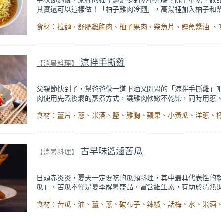
中秋節過後，家裡的柚子還是多到吃不完嗎？除了單吃、做
其實還可以這樣做！「柚子雞肉冷麵」，高湯裡加入柚子和
提升湯頭的鮮美口感，同時充滿了柚子的清香，一入口就是
爽，搭配軟嫩的雞胸肉、糖心蛋和Q彈的拉麵，簡直完美！
加上特別製作的柚子絲，除了視覺的點綴，也增添了食物的
次，口感和口味都非常豐富，喜歡日式清爽系冷麵的你絕對
過。
涼拌手撕雞
【消暑料理】
父親節快到了，幫爸爸做一道下酒又開胃的「涼拌手撕雞」
肉使用先煮後燜的烹煮方式，讓雞肉軟嫩不乾柴，同時用蔥
酒等辛香料幫雞肉去腥，雞肉清甜多汁的口感，一吃保證愛
佐料搭配新鮮的蘋果、小黃瓜、洋蔥、檸檬，搭配自製的鹹
味道層次豐富，清新不膩口。不只做法簡單，夏天吃也超級
來幫爸爸準備一道自你的手好菜吧！
古早味醬滷苦瓜
【消暑料理】
日頭赤炎炎，夏天一定要吃的瓜類料理，其中最具代表性的
瓜」，苦瓜不僅是夏季解暑盛品，富含維生素，有助於清熱
強抵抗力。
這道「古早味醬滷苦瓜」做法簡單，先將苦瓜煎至表面金黃
煮後才不容易過爛，滷完的苦瓜外面裹著滿滿的醬汁，再結