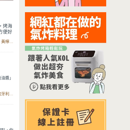
，烤海
方便好
奶油融
食材：扇貝、無鹽奶油、蒜末、巴西里、匈牙利紅椒粉、鹽、黃檸檬汁、胡椒粉、智能健康氣炸烤箱12L、對流烤網
揮的淋
氣炸烤
BBQ
奶油醬」
一點微辣
食材：有鹽奶油、帕瑪森起司粉、蒜頭、新鮮巴西里、糖、匈牙利紅椒粉、易拉式食物調理器
順，讓普
輕鬆做出