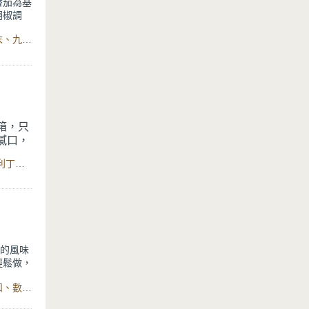
番茄為基
胡椒調
食材：牛番茄、市售番茄碎、大蒜、天使細麵、洋蔥、香芹末、九層塔、蝦子、起士粉、鹽、橄欖油、黑胡椒、檸檬 、多功能蔬果隨行研磨機、Minttu系列不沾鑄造單柄湯鍋
成番茄冷
能完美包
檸檬汁，
料理的你
箱，只
膩口，
食材：焦糖餅乾/消化餅乾、有鹽奶油、糖、鮮奶油、鹽、吉利丁片、奶油乳酪、無糖優格、糖、多功能電動攪拌棒、Minttu系列不沾鑄造單柄湯鍋
糖優格讓
完美融
拌、混
的蛋糕來
特的風味
輕鬆做，
禮物也非
食材：無鹽奶油、糖粉、奶粉、蛋、低筋麵粉、白巧克力鈕扣、數位萬用氣炸烤箱22L、對流烤網