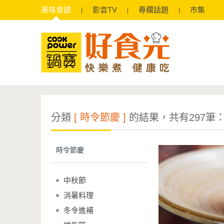
美味
食譜
影音
TV
專欄
話題
市集
分類
[ 時令節慶 ]
的結果，共有297筆
時令節慶
中秋節
消暑料理
冬令進補