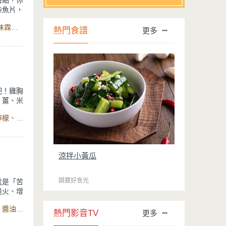
甜點，你
柴魚片，
滿滿的清
食材：拉麵、舒肥雞胸肉、柚子果肉、柴魚片、鰹魚醬油 、味霖、薑片、蔥、鹽、海帶芽、水、柚子皮、味醂、鹽、Minttu系列不沾鑄造單柄湯鍋
熱門食譜
更多
風味層
不能錯
吧！雞胸
、薑、米
上！
食材：薑片、蔥、米酒、鹽、雞胸、蘋果、小黃瓜、洋蔥、檸檬、蒜頭、小番茄、油菜籽油、芝麻香油、醬油、開水、鹽、白芝麻粒、味霖、Lumi系列不沾鑄造單柄湯鍋
香醬汁，
消暑，快
涼拌小黃瓜
鍋寶好食光
就是「苦
退火、增
食材：苦瓜、油、薑、蔥、破布子、辣椒、話梅、水、米酒、醬油、冰糖、豆腐乳、日式原木黑鍛不沾煎鍋、萬用316分離式不沾電鍋
熱門影音TV
更多
，苦瓜蒸
合台灣傳