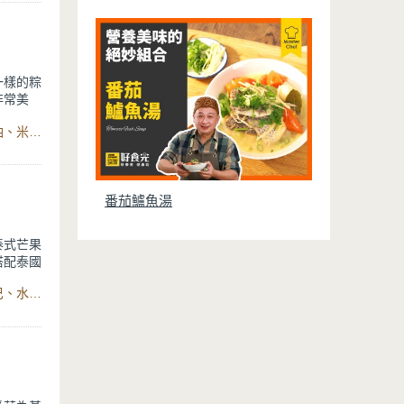
，鹹香濃
一樣的粽
非常美
食材：紫米、圓糯米、水、桂圓肉、白砂糖、紅糖、無鹽奶油、米酒、芋頭、砂糖、無鹽奶油、粽葉、粽繩
密的芋泥
搭配營養
的香氣，
今年端午
番茄鱸魚湯
泰式芒果
搭配泰國
食材：芒果、長糯米、綠豆仁、椰漿、玉米粉、白砂糖、鹽巴、水、香蘭葉、不鏽鋼蒸籠鍋、Minttu系列不沾鑄造單柄湯鍋
將煮好的
香甜的芒
都是濃郁